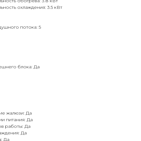
ность обогрева: 3.8 кВт
ность охлаждения: 3.5 кВт
ушного потока: 5
шнего блока: Да
ие жалюзи: Да
и питания: Да
в работы: Да
аждения: Да
: Да