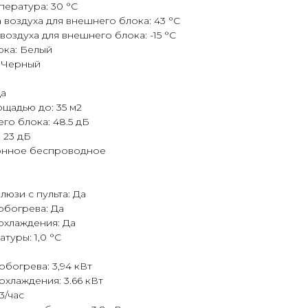
ература: 30 °С
 воздуха для внешнего блока: 43 °С
оздуха для внешнего блока: -15 °С
ока: Белый
: Черный
Да
щадью до: 35 м2
го блока: 48.5 дБ
 23 дБ
ионное беспроводное
юзи с пульта: Да
обогрева: Да
охлаждения: Да
туры: 1,0 °С
обогрева: 3,94 кВт
охлаждения: 3.66 кВт
3/час