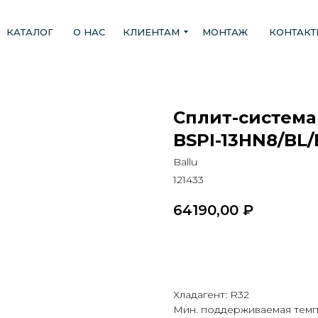
КАТАЛОГ
О НАС
КЛИЕНТАМ
МОНТАЖ
КОНТАК
Сплит-система
BSPI-13HN8/BL/
Ballu
121433
64190,00
₽
В КОРЗИНУ
Хладагент: R32
Мин. поддерживаемая темпе