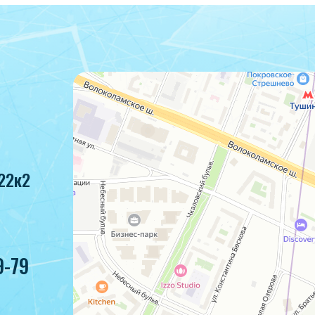
22к2
9-79