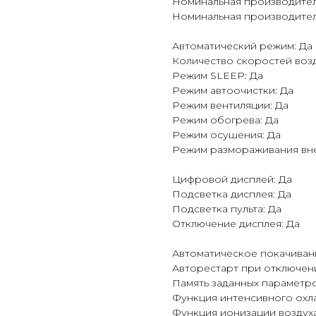
Номинальная производитель
Номинальная производитель
Автоматический режим: Да
Количество скоростей возд
Режим SLEEP: Да
Режим автоочистки: Да
Режим вентиляции: Да
Режим обогрева: Да
Режим осушения: Да
Режим размораживания вне
Цифровой дисплей: Да
Подсветка дисплея: Да
Подсветка пульта: Да
Отключение дисплея: Да
Автоматическое покачиван
Авторестарт при отключени
Память заданных параметро
Функция интенсивного охл
Функция ионизации воздуха