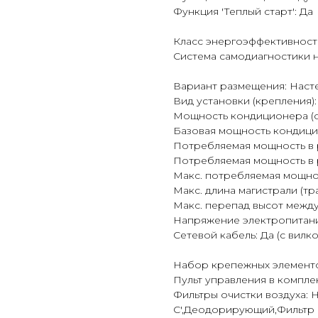
Функция 'Теплый старт': Да
Класс энергоэффективност
Система самодиагностики 
Вариант размещения: Наст
Вид установки (крепления)
Мощность кондиционера (о
Базовая мощность кондицио
Потребляемая мощность в р
Потребляемая мощность в 
Макс. потребляемая мощност
Макс. длина магистрали (тра
Макс. перепад высот между
Напряжение электропитания
Сетевой кабель: Да (с вилко
Набор крепежных элементо
Пульт управления в комплек
Фильтры очистки воздуха: 
С',Деодорирующий,Фильтр 