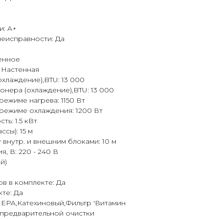
и: A+
неисправности: Да
енное
: Настенная
хлаждение),BTU: 13 000
нера (охлаждение),BTU: 13 000
ежиме нагрева: 1150 Вт
режиме охлаждения: 1200 Вт
ь: 1.5 кВт
ссы): 15 м
 внутр. и внешним блоками: 10 м
, В: 220 - 240 В
й)
в в комплекте: Да
те: Да
HEPA,Катехиновый,Фильтр 'Витамин
предварительной очистки