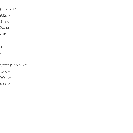
 22.5 кг
482 м
.66 м
24 м
 кг
м
м
тто): 34.5 кг
.3 см
00 см
00 см