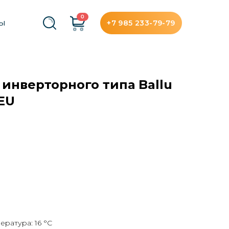
0
+7 985 233-79-79
ТЫ
 инверторного типа Ballu
EU
ратура: 16 °С