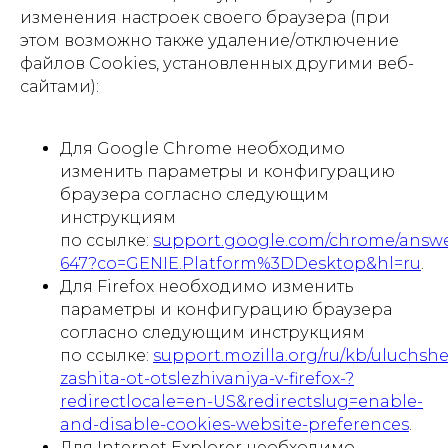
изменения настроек своего браузера (при
этом возможно также удаление/отключение
файлов Cookies, установленных другими веб-
сайтами):
Для Google Chrome необходимо
изменить параметры и конфигурацию
браузера согласно следующим
инструкциям
по ссылке:
support.google.com/chrome/answe
647?co=GENIE.Platform%3DDesktop&hl=ru
.
Для Firefox необходимо изменить
параметры и конфигурацию браузера
согласно следующим инструкциям
Политика конфиденциальности
по ссылке:
support.mozilla.org/ru/kb/uluchsh
zashita-ot-otslezhivaniya-v-firefox-?
Согласие на обработку персональных
данных
redirectlocale=en-US&redirectslug=enable-
and-disable-cookies-website-preferences
.
IceIceMarket © 2025
Для Internet Explorer необходимо