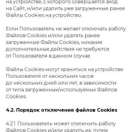
8 495 233-79-79
на устройстве, с которого совершается вход
на Сайт, и/или удалить уже загруженные ранее
8 985 233-79-79
Файлы Cookies на устройство.
Почта
Если Пользователь не желает отключать работу
iceicemarket@yandex.ru
Файлов Cookies и/или удалять ранее
загруженные Файлы Cookies, никакие
дополнительные действия не требуются
от Пользователя в данном случае.
Файлы Cookies могут храниться на устройстве
Пользователя от нескольких часов
до нескольких дней или лет, в зависимости
от типа загруженных/используемых Файлов
Cookies.
4.2. Порядок отключения файлов Cookies
4.2.1. Пользователь может отключить работу
Файлов Cookies и/или удалить их, путем