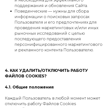
и необходима для эффективного
поддержания и обновления Сайта.
Поведенческие — нужны для сбора
информации о поисковых запросах
Пользователя и его предпочтениях для
проведения маркетинговых и/или иных
рыночных исследований с целью
последующего предоставления
персонифицированного маркетингового
и рекламного контента Пользователю.
КОНТАКТЫ
Адрес
4. КАК УДАЛИТЬ/ОТКЛЮЧИТЬ РАБОТУ
Г.Москва Волоколамское шоссе,
ФАЙЛОВ COOKIES?
71/22к2
4.1. Общие положения
Пн-вс с 9:00 до 18:00
Каждый Пользователь в любой момент может
Телефон
отключить работу Файлов Cookies