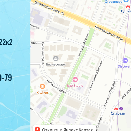
22к2
9-79