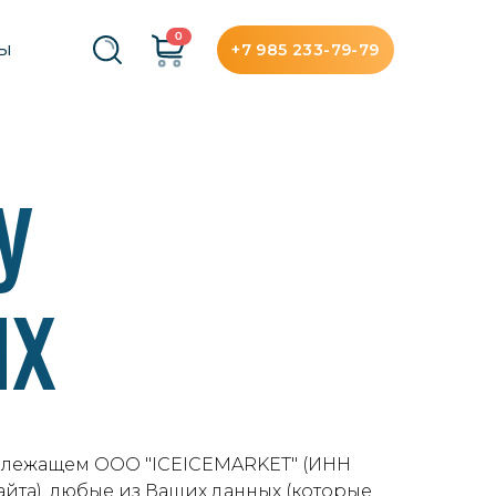
0
+7 985 233-79-79
ТЫ
У
ЫХ
ринадлежащем ООО "ICEICEMARKET" (ИНН
айта), любые из Ваших данных (которые