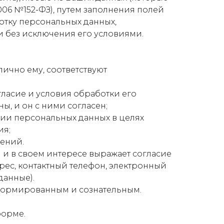
006 №152-ФЗ), путем заполнения полей
отку персональных данных,
ми без исключения его условиями.
лично ему, соответствуют
гласие и условия обработки его
ы, и он с ними согласен;
ции персональных данных в целях
ия;
чений.
й и в своем интересе выражает согласие
дрес, контактный телефон, электронный
данные).
нформированным и сознательным.
форме.