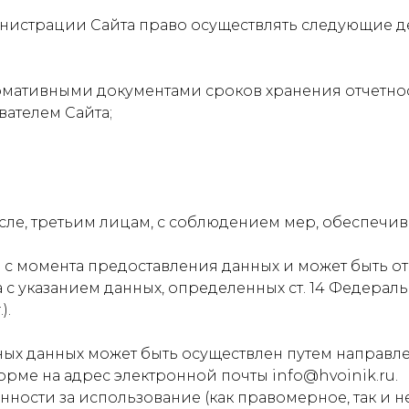
инистрации Сайта право осуществлять следующие д
рмативными документами сроков хранения отчетности
ателем Сайта;
числе, третьим лицам, с соблюдением мер, обеспеч
о с момента предоставления данных и может быть о
указанием данных, определенных ст. 14 Федеральног
).
ных данных может быть осуществлен путем направл
ме на адрес электронной почты info@hvoinik.ru.
енности за использование (как правомерное, так и