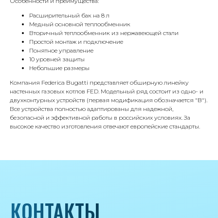
Особенности и преимущества:
Расширительный бак на 8 л
КОНТАКТЫ
Медный основной теплообменник
Вторичный теплообменник из нержавеющей стали
Простой монтаж и подключение
Понятное управление
Адрес
10 уровней защиты
Г.Москва Волоколамское шоссе,
Небольшие размеры
71/22к2
Компания Federica Bugatti представляет обширную линейку
настенных газовых котлов FED. Модельный ряд состоит из одно- и
Пн-вс с 9:00 до 18:00
двухконтурных устройств (первая модификация обозначается "B").
Все устройства полностью адаптированы для надежной,
Телефон
безопасной и эффективной работы в российских условиях. За
высокое качество изготовления отвечают европейские стандарты.
8 495 233-79-79
8 985 233-79-79
Почта
iceicemarket@yandex.ru