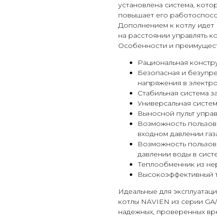
установлена система, кото
повышает его работоспосо
Дополнением к котлу идет 
на расстоянии управлять к
Особенности и преимущест
Рациональная констр
Безопасная и безупре
напряжения в электр
Стабильная система з
Универсальная систе
Выносной пульт упра
Возможность пользов
входном давлении газ
Возможность пользов
давлении воды в сис
Теплообменник из не
Высокоэффективный 
Идеальные для эксплуатаци
котлы NAVIEN из серии GA
надежных, проверенных вр