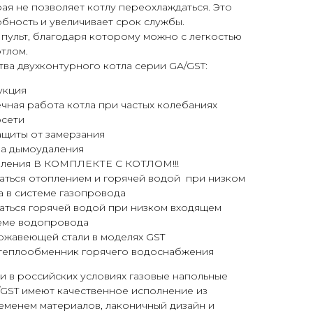
рая не позволяет котлу переохлаждаться. Это
бность и увеличивает срок службы.
пульт, благодаря которому можно с легкостью
отлом.
ва двухконтурного котла серии GA/GST:
укция
чная работа котла при частых колебаниях
осети
ащиты от замерзания
ма дымоудаления
вления В КОМПЛЕКТЕ С КОТЛОМ!!!
аться отоплением и горячей водой при низком
а в системе газопровода
аться горячей водой при низком входящем
теме водопровода
ржавеющей стали в моделях GST
теплообменник горячего водоснабжения
и в российских условиях газовые напольные
/GST имеют качественное исполнение из
еменем материалов, лаконичный дизайн и