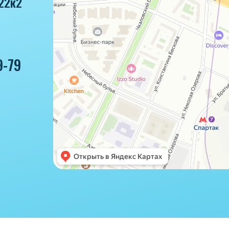
22к2
9-79