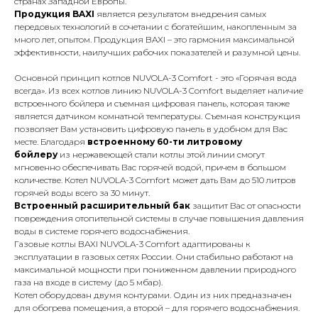
странах Западной Европы.
Продукция BAXI
является результатом внедрения самых
передовых технологий в сочетании с богатейшим, накопленным за
много лет, опытом. Продукция BAXI – это гармония максимальной
эффективности, наилучших рабочих показателей и разумной цены.
Основной принцип котлов NUVOLA-3 Comfort - это «Горячая вода
всегда». Из всех котлов линию NUVOLA-3 Comfort выделяет наличие
встроенного бойлера и съемная цифровая панель, которая также
является датчиком комнатной температуры.
Съемная конструкция
позволяет Вам установить цифровую панель в удобном для Вас
месте
.
Благодаря
встроенному 60-ти литровому
бойлеру
из нержавеющей стали
котлы этой линии смогут
мгновенно обеспечивать Вас горячей водой, причем в большом
количестве. Котел NUVOLA-3 Comfort может дать Вам до 510 литров
горячей воды всего за 30 минут.
Встроенный расширительный бак
защитит Вас от опасности
повреждения отопительной системы в случае повышения давления
воды в системе горячего водоснабжения.
Газовые котлы BAXI NUVOLA-3 Comfort адаптированы к
эксплуатации в газовых сетях России. Они стабильно работают на
максимальной мощности при пониженном давлении природного
газа на входе в систему (до 5 мбар).
Котел оборудован двумя контурами. Один из них предназначен
для обогрева помещения, а второй – для горячего водоснабжения.