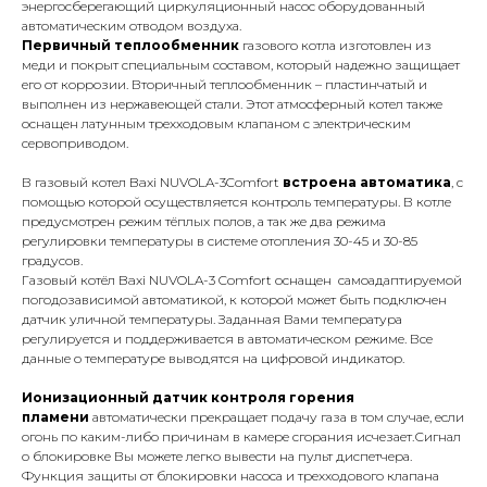
энергосберегающий циркуляционный насос оборудованный
автоматическим отводом воздуха.
Первичный теплообменник
газового котла изготовлен из
меди и покрыт специальным составом, который надежно защищает
его от коррозии. Вторичный теплообменник – пластинчатый и
выполнен из нержавеющей стали. Этот атмосферный котел также
оснащен латунным трехходовым клапаном с электрическим
сервоприводом.
В газовый котел Baxi NUVOLA-3Comfort
встроена автоматика
, с
помощью которой осуществляется контроль температуры. В котле
предусмотрен режим тёплых полов, а так же два режима
КОНТАКТЫ
регулировки температуры в системе отопления 30-45 и 30-85
градусов.
Газовый котёл Baxi NUVOLA-3 Comfort оснащен самоадаптируемой
погодозависимой автоматикой, к которой может быть подключен
Адрес
датчик уличной температуры. Заданная Вами температура
Г.Москва Волоколамское шоссе,
регулируется и поддерживается в автоматическом режиме. Все
данные о температуре выводятся на цифровой индикатор.
71/22к2
Ионизационный датчик контроля горения
Пн-вс с 9:00 до 18:00
пламени
автоматически прекращает подачу газа в том случае, если
огонь по каким-либо причинам в камере сгорания исчезает.Сигнал
Телефон
о блокировке Вы можете легко вывести на пульт диспетчера.
Функция защиты от блокировки насоса и трехходового клапана