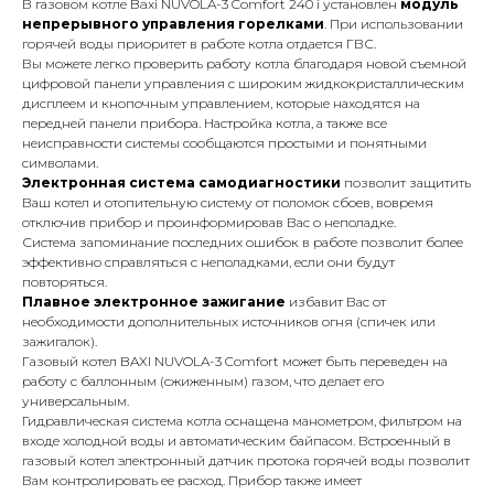
В газовом котле Baxi NUVOLA-3 Comfort 240 i установлен
модуль
непрерывного управления горелками
. При использовании
горячей воды приоритет в работе котла отдается ГВС.
Вы можете легко проверить работу котла благодаря новой съемной
цифровой панели управления с широким жидкокристаллическим
дисплеем и кнопочным управлением, которые находятся на
передней панели прибора. Настройка котла, а также все
неисправности системы сообщаются простыми и понятными
символами.
Электронная система самодиагностики
позволит защитить
Ваш котел и отопительную систему от поломок сбоев, вовремя
отключив прибор и проинформировав Вас о неполадке.
Система запоминание последних ошибок в работе позволит более
эффективно справляться с неполадками, если они будут
повторяться.
Плавное электронное зажигание
избавит Вас от
необходимости дополнительных источников огня (спичек или
зажигалок).
Газовый котел BAXI NUVOLA-3 Comfort может быть переведен на
работу с баллонным (сжиженным) газом, что делает его
универсальным.
Гидравлическая система котла оснащена манометром, фильтром на
входе холодной воды и автоматическим байпасом. Встроенный в
газовый котел электронный датчик протока горячей воды позволит
Вам контролировать ее расход. Прибор также имеет