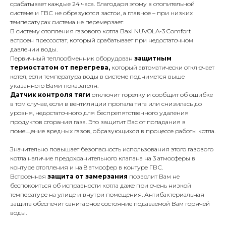
8 495 233-79-79
срабатывает каждые 24 часа. Благодаря этому в отопительной
системе и ГВС не образуются застои, а главное – при низких
8 985 233-79-79
температурах система не перемерзает.
В систему отопления газового котла Baxi NUVOLA-3 Comfort
встроен прессостат, который срабатывает при недостаточном
Почта
давлении воды.
iceicemarket@yandex.ru
Первичный теплообменник оборудован
защитным
термостатом от перегрева,
который автоматически отключает
котел, если температура воды в системе поднимется выше
указанного Вами показателя.
Датчик контроля тяги
отключит горелку и сообщит об ошибке
в том случае, если в вентиляции пропала тяга или снизилась до
уровня, недостаточного для беспрепятственного удаления
продуктов сгорания газа. Это защитит Вас от попадания в
помещение вредных газов, образующихся в процессе работы котла.
Значительно повышает безопасность использования этого газового
котла наличие предохранительного клапана на 3 атмосферы в
контуре отопления и на 8 атмосфер в контуре ГВС.
Встроенная
защита от замерзания
позволит Вам не
беспокоиться об исправности котла даже при очень низкой
температуре на улице и внутри помещения. Антибактериальная
защита обеспечит санитарное состояние подаваемой Вам горячей
воды.