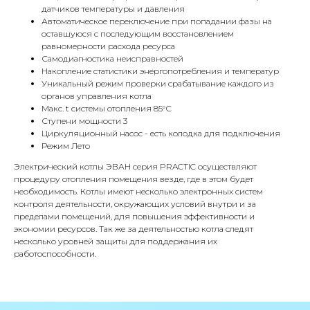
КОНТАКТЫ
датчиков температуры и давления
Автоматическое переключение при попадании фазы на
оставшуюся с последующим восстановлением
Адрес
равномерности расхода ресурса
Г.Москва Волоколамское шоссе,
Самодиагностика неисправностей
Накопление статистики энергопотребления и температур
71/22к2
Уникальный режим проверки срабатывание каждого из
органов управления котла
Пн-вс с 9:00 до 18:00
Макс. t системы отопления 85°С
Ступени мощности 3
Телефон
Циркуляционный насос - есть колодка для подключения
8 495 233-79-79
Режим Лето
Электрический котлы ЭВАН серия PRACTIC осуществляют
8 985 233-79-79
процедуру отопления помещения везде, где в этом будет
необходимость. Котлы имеют несколько электронных систем
контроля деятельности, окружающих условий внутри и за
Почта
пределами помещений, для повышения эффективности и
iceicemarket@yandex.ru
экономии ресурсов. Так же за деятельностью котла следят
несколько уровней защиты для поддержания их
работоспособности.