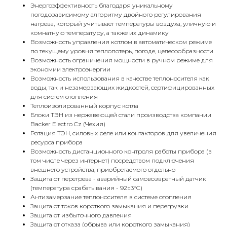
Энергоэффективность благодаря уникальному
погодозависимому алгоритму двойного регулирования
нагрева, который учитывает температуры воздуха, уличную и
комнатную температуру, а также их динамику
Возможность управления котлом в автоматическом режиме
по текущему уровня теплопотерь, погоде, целесообразности
Возможность ограничения мощности в ручном режиме для
экономии электроэнергии
Возможность использования в качестве теплоносителя как
воды, так и незамерзающих жидкостей, сертифицированных
для систем отопления
Теплоизолированный корпус котла
Блоки ТЭН из нержавеющей стали производства компании
Backer Electro Cz (Чехия)
Ротация ТЭН, силовых реле или контакторов для увеличения
ресурса прибора
Возможность дистанционного контроля работы прибора (в
том числе через интернет) посредством подключения
внешнего устройства, приобретаемого отдельно
Защита от перегрева - аварийный самовозвратный датчик
(температура срабатывания - 92±3°С)
Антизамерзание теплоносителя в системе отопления
Защита от токов короткого замыкания и перегрузки
Защита от избыточного давления
Защита от отказа (обрыва или короткого замыкания)