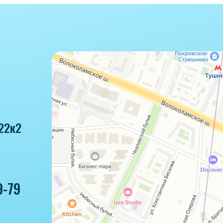
22к2
9-79