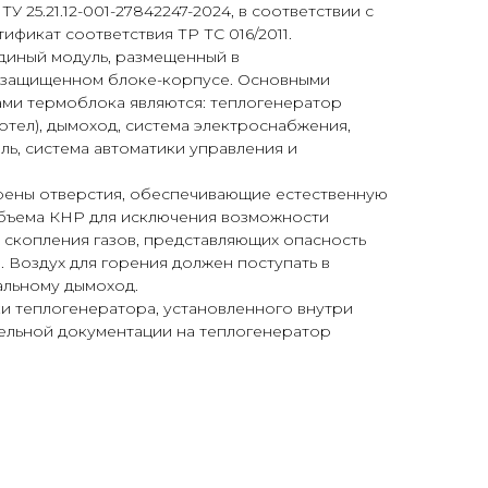
У 25.21.12-001-27842247-2024, в соответствии с
ификат соответствия ТР ТС 016/2011.
диный модуль, размещенный в
озащищенном блоке-корпусе. Основными
ми термоблока являются: теплогенератор
отел), дымоход, система электроснабжения,
ь, система автоматики управления и
ены отверстия, обеспечивающие естественную
бъема КНР для исключения возможности
 скопления газов, представляющих опасность
. Воздух для горения должен поступать в
альному дымоход.
и теплогенератора, установленного внутри
ельной документации на теплогенератор