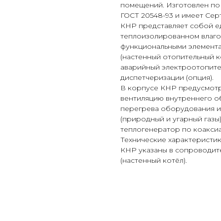
помещений. Изготовлен по Т
ГОСТ 20548-93 и имеет Серт
КНР представляет собой е
теплоизолированном влаг
функциональными элемента
(настенный отопительный к
аварийный электроотопител
диспетчеризации (опция).
В корпусе КНР предусмотр
вентиляцию внутреннего о
перегрева оборудования и
(природный и угарный газы)
теплогенератор по коакси
Технические характеристик
КНР указаны в сопроводит
(настенный котёл).