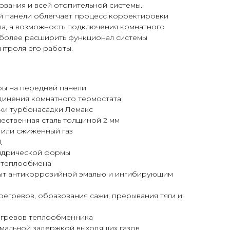
вания и всей отопительной системы.
й панели облегчает процесс корректировки
ла, а возможность подключения комнатного
 более расширить функционал системы
нтроля его работы.
ры на передней панели
инения комнатного термостата
ки турбонасадки Лемакс
ественная сталь толщиной 2 мм
 или сжиженный газ
Д
ндрической формы
 теплообмена
ыт антикоррозийной эмалью и ингибирующим
регревов, образования сажи, прерывания тяги и
егревов теплообменника
имальной задержкой выходящих газов