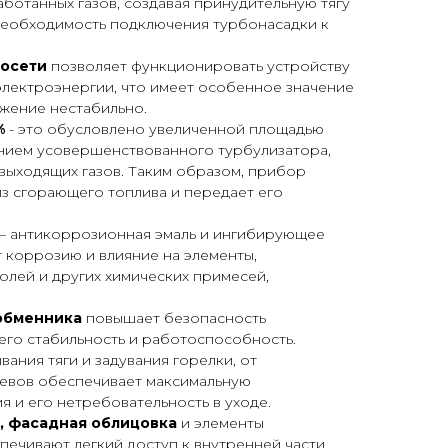
ботанных газов, создавая принудительную тягу
 необходимость подключения турбонасадки к
росети
позволяет функционировать устройству
электроэнергии, что имеет особенное значение
бжение нестабильно.
%
- это обусловлено увеличенной площадью
нием усовершенствованного турбулизатора,
выходящих газов. Таким образом, прибор
из сгорающего топлива и передает его
– антикоррозионная эмаль и ингибирующее
 коррозию и влияние на элементы,
олей и других химических примесей,
обменника
повышает безопасность
его стабильность и работоспособность.
вания тяги и задувания горелки, от
евов обеспечивает максимальную
 и его нетребовательность в уходе.
, фасадная облицовка
и элементы
ечивают легкий доступ к внутренней части