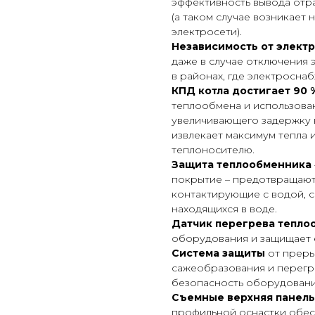
эффективность вывода отра
(а таком случае возникает
электросети).
Независимость от элект
даже в случае отключения 
в районах, где электросна
КПД котла достигает 90 
теплообмена и использова
увеличивающего задержку 
извлекает максимум тепла 
теплоносителю.
Защита теплообменника
покрытие – предотвращают
контактирующие с водой, с
находящихся в воде.
Датчик перегрева тепло
оборудования и защищает 
Система защиты
от преры
сажеобразования и перегр
безопасность оборудования
Съемные верхняя панель
профильной оснастки обесп