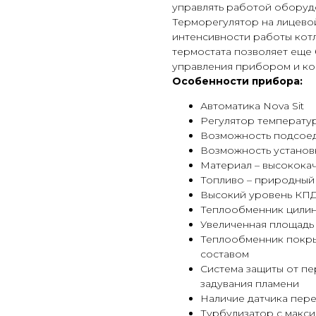
управлять работой оборудо
Терморегулятор на лицево
интенсивности работы кот
термостата позволяет еще
управления прибором и ко
Особенности прибора:
Автоматика Nova Sit
Регулятор температу
Возможность подсоед
Возможность установ
Материал – высококач
Топливо – природный
Высокий уровень КП
Теплообменник цили
Увеличенная площадь
Теплообменник покр
составом
Система защиты от пе
задувания пламени
Наличие датчика пер
Турбулизатор с макс