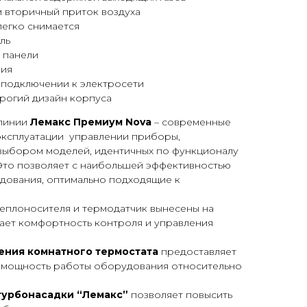
 вторичный приток воздуха
легко снимается
ль
 панели
ния
 подключении к электросети
рогий дизайн корпуса
линии
Лемакс Премиум
Nova
– современные
эксплуатации управлении приборы,
ыбором моделей, идентичных по функционалу
 Это позволяет с наибольшей эффективностью
дования, оптимально подходящие к
теплоносителя и термодатчик вынесены на
шает комфортность контроля и управления
ния комнатного термостата
предоставляет
 мощность работы оборудования относительно
турбонасадки “Лемакс”
позволяет повысить