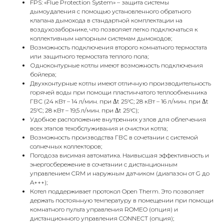
FPS: «Flue Protection System» – защита системы
дымоудаления с помощью установленного обратного
клапана дымохода в стандартной комплектации на
воздухозаборнике, что позволяет легко подключаться к
коллективным напорным системам дымоходов;
Возможность подключения второго комнатного термостата
или защитного термостата теплого пола;
Одноконтурные котлы имеют возможность подключения
бойлера;
КОНТАКТЫ
Двухконтурные котлы имеют отличную производительность
горячей воды при помощи пластинчатого теплообменника
ГВС (24 кВт – 14 л/мин. при Δt 25°C; 28 кВт – 16 л/мин. при Δt
25°C; 28 кВт – 19,5 л/мин. при Δt 25°C);
Адрес
Удобное расположение внутренних узлов для облегчения
Г.Москва Волоколамское шоссе,
всех этапов техобслуживания и очистки котла;
Возможность производства ГВС в сочетании с системой
71/22к2
солнечных коллекторов;
Погодоза висимая автоматика. Наивысшая эффективность и
Пн-вс с 9:00 до 18:00
энергосбережение в сочетании с дистанционным
управлением CRM и наружным датчиком (диапазон от G до
Телефон
A+++);
Котел поддерживает протокол Open Therm. Это позволяет
8 495 233-79-79
держать постоянную температуру в помещении при помощи
комнатного пульта управления ROMEO (опция) и
8 985 233-79-79
дистанционного управления CONNECT (опция);