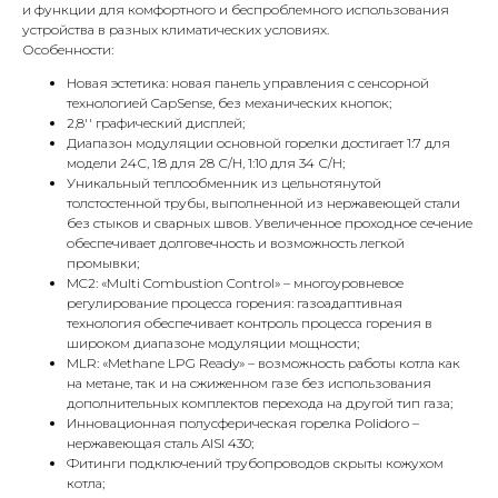
и функции для комфортного и беспроблемного использования
устройства в разных климатических условиях.
Особенности:
Новая эстетика: новая панель управления с сенсорной
технологией CapSense, без механических кнопок;
2,8'' графический дисплей;
Диапазон модуляции основной горелки достигает 1:7 для
модели 24С, 1:8 для 28 С/H, 1:10 для 34 С/H;
Уникальный теплообменник из цельнотянутой
толстостенной трубы, выполненной из нержавеющей стали
без стыков и сварных швов. Увеличенное проходное сечение
обеспечивает долговечность и возможность легкой
промывки;
MC2: «Multi Combustion Control» – многоуровневое
регулирование процесса горения: газоадаптивная
технология обеспечивает контроль процесса горения в
широком диапазоне модуляции мощности;
MLR: «Methane LPG Ready» – возможность работы котла как
на метане, так и на сжиженном газе без использования
дополнительных комплектов перехода на другой тип газа;
Инновационная полусферическая горелка Polidoro –
нержавеющая сталь AISI 430;
Фитинги подключений трубопроводов скрыты кожухом
котла;