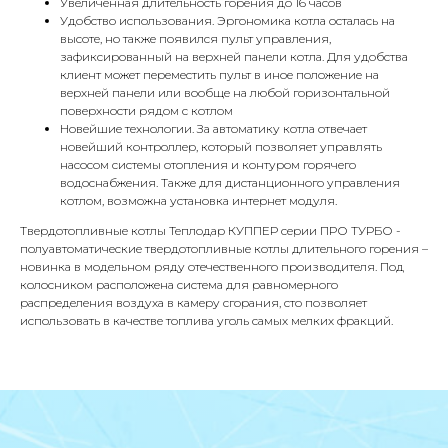
Увеличенная длительность горения до 16 часов
Удобство использования. Эргономика котла осталась на
высоте, но также появился пульт управления,
зафиксированный на верхней панели котла. Для удобства
клиент может переместить пульт в иное положение на
КОНТАКТЫ
верхней панели или вообще на любой горизонтальной
поверхности рядом с котлом
Новейшие технологии. За автоматику котла отвечает
новейший контроллер, который позволяет управлять
Адрес
насосом системы отопления и контуром горячего
Г.Москва Волоколамское шоссе,
водоснабжения. Также для дистанционного управления
71/22к2
котлом, возможна установка интернет модуля.
Твердотопливные котлы Теплодар КУППЕР серии ПРО ТУРБО -
Пн-вс с 9:00 до 18:00
полуавтоматические твердотопливные котлы длительного горения –
новинка в модельном ряду отечественного производителя. Под
Телефон
колосником расположена система для равномерного
распределения воздуха в камеру сгорания, сто позволяет
8 495 233-79-79
использовать в качестве топлива уголь самых мелких фракций.
8 985 233-79-79
Почта
iceicemarket@yandex.ru