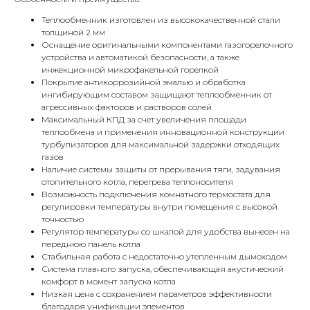
Теплообменник изготовлен из высококачественной стали
толщиной 2 мм
Оснащение оригинальными компонентами газогорелочного
устройства и автоматикой безопасности, а также
инжекционной микрофакельной горелкой
Покрытие антикоррозийной эмалью и обработка
ингибирующим составом защищают теплообменник от
агрессивных факторов и растворов солей
Максимальный КПД за счет увеличения площади
теплообмена и применения инновационной конструкции
турбулизаторов для максимальной задержки отходящих
газов
Наличие системы защиты от прерывания тяги, задувания
отопительного котла, перегрева теплоносителя
Возможность подключения комнатного термостата для
КОНТАКТЫ
регулировки температуры внутри помещения с высокой
точностью
Регулятор температуры со шкалой для удобства вынесен на
переднюю панель котла
Адрес
Стабильная работа с недостаточно утепленным дымоходом
Г.Москва Волоколамское шоссе,
Система плавного запуска, обеспечивающая акустический
комфорт в момент запуска котла
71/22к2
Низкая цена с сохранением параметров эффективности
благодаря унификации элементов
Пн-вс с 9:00 до 18:00