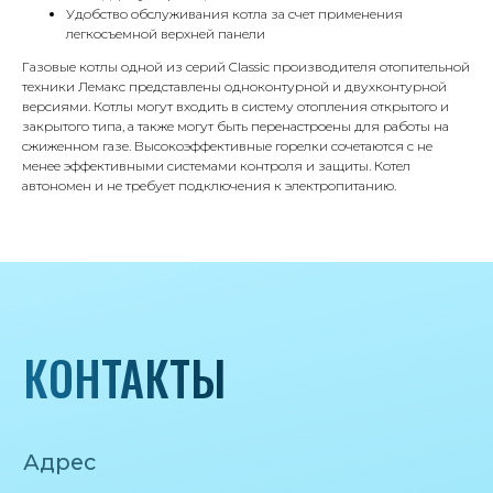
Удобство обслуживания котла за счет применения
легкосъемной верхней панели
Телефон
Газовые котлы одной из серий Classic производителя отопительной
8 495 233-79-79
техники Лемакс представлены одноконтурной и двухконтурной
версиями. Котлы могут входить в систему отопления открытого и
8 985 233-79-79
закрытого типа, а также могут быть перенастроены для работы на
сжиженном газе. Высокоэффективные горелки сочетаются с не
менее эффективными системами контроля и защиты. Котел
Почта
автономен и не требует подключения к электропитанию.
iceicemarket@yandex.ru