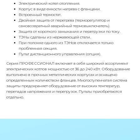
Электрический котел отопления.
Корпус в виде емкости нагрева с фланцами.
Встроенный термостат.
Двойная защита от перегрева (терморегулятор и
КОНТАКТЫ
самовозвратный аварийный термовыключатель).
Защита от короткого замыкания и перегрузки по току.
ТЭНы сделаны из нержавеющей стали.
При поломке одного из ТЭНов отключается только
Адрес
проблемная секция.
Г.Москва Волоколамское шоссе,
Пульт дистанционного управления (опция).
71/22к2
Серия ПРОФЕССИОНАЛ включает в себя широкий ассортимент
электрических котлов мощностью от 36 до 240 кВт. Оборудование
Пн-вс с 9:00 до 18:00
выполнено в прочных металлических корпусах и оснащено
определенным количеством фланцев. Многоступенчатая система
защиты предохраняет оборудование от высоких температур,
Телефон
перепадов напряжения и перегрузок. Пульты приобретаются
8 495 233-79-79
отдельно.
8 985 233-79-79
Почта
iceicemarket@yandex.ru