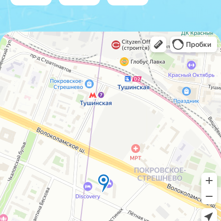
IceIceMarket © 2025