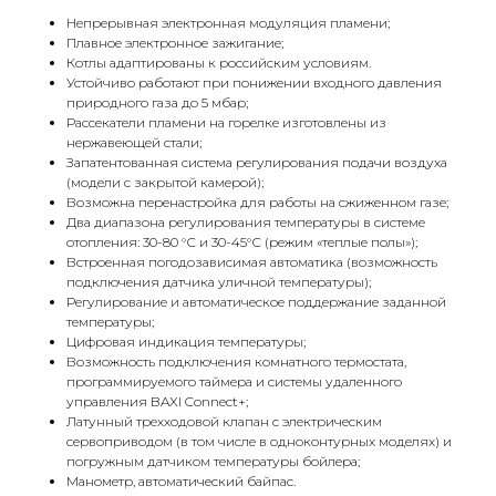
Непрерывная электронная модуляция пламени;
Плавное электронное зажигание;
Котлы адаптированы к российским условиям.
Устойчиво работают при понижении входного давления
природного газа до 5 мбар;
Рассекатели пламени на горелке изготовлены из
нержавеющей стали;
Запатентованная система регулирования подачи воздуха
(модели с закрытой камерой);
Возможна перенастройка для работы на сжиженном газе;
Два диапазона регулирования температуры в системе
отопления: 30-80 °С и 30-45°С (режим «теплые полы»);
Встроенная погодозависимая автоматика (возможность
КОНТАКТЫ
подключения датчика уличной температуры);
Регулирование и автоматическое поддержание заданной
температуры;
Цифровая индикация температуры;
Адрес
Возможность подключения комнатного термостата,
Г.Москва Волоколамское шоссе,
программируемого таймера и системы удаленного
управления BAXI Connect+;
71/22к2
Латунный трехходовой клапан с электрическим
сервоприводом (в том числе в одноконтурных моделях) и
Пн-вс с 9:00 до 18:00
погружным датчиком температуры бойлера;
Манометр, автоматический байпас.