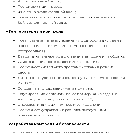
Автоматический байпас;
Постциркуляция насоса;
Фильтр на входе холодной воды;
Возможность подключения внешнего накопительного
бойлера для горячей воды.
– Температурный контроль
Новая съемная панель управления с широким дисплеем и
встроенным датчиком температуры (опционально
беспроводная);
Два датчика температуры отопления на подаче и на обратке;
Самоадаптация погодозависимой автоматики;
Возможность недельного программирования режима
работы;
Диапазон регулирования температуры в системе отопления
25—80°С;
Встроенная погодозависимая автоматика;
Регулирование и автоматическое поддержание заданной
КОНТАКТЫ
температуры в контурах отопления и ГВС;
Цифровая индикация температуры и давления;
Возможность управления разнотемпературными
зональными системами.
Адрес
Г.Москва Волоколамское шоссе,
– Устройства контроля и безопасности
Электронный манометр - срабатывает при падении