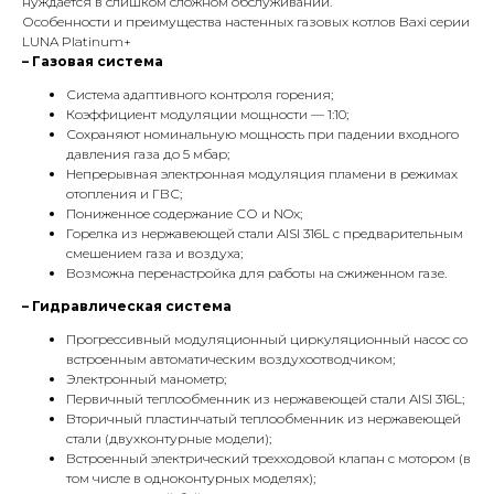
нуждается в слишком сложном обслуживании.
Особенности и преимущества настенных газовых котлов Baxi серии
LUNA Platinum+
– Газовая система
Система адаптивного контроля горения;
Коэффициент модуляции мощности — 1:10;
Сохраняют номинальную мощность при падении входного
давления газа до 5 мбар;
Непрерывная электронная модуляция пламени в режимах
отопления и ГВС;
Пониженное содержание СО и NOx;
Горелка из нержавеющей стали AISI 316L с предварительным
смешением газа и воздуха;
Возможна перенастройка для работы на сжиженном газе.
– Гидравлическая система
Прогрессивный модуляционный циркуляционный насос со
встроенным автоматическим воздухоотводчиком;
Электронный манометр;
Первичный теплообменник из нержавеющей стали AISI 316L;
Вторичный пластинчатый теплообменник из нержавеющей
стали (двухконтурные модели);
Встроенный электрический трехходовой клапан с мотором (в
том числе в одноконтурных моделях);