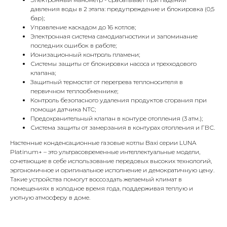
71/22к2
давления воды в 2 этапа: предупреждение и блокировка (0,5
Пн-вс с 9:00 до 18:00
бар);
Управление каскадом до 16 котлов;
Электронная система самодиагностики и запоминание
Телефон
последних ошибок в работе;
8 495 233-79-79
Ионизационный контроль пламени;
Системы защиты от блокировки насоса и трехходового
8 985 233-79-79
клапана;
Защитный термостат от перегрева теплоносителя в
первичном теплообменнике;
Почта
Контроль безопасного удаления продуктов сгорания при
помощи датчика NTC;
iceicemarket@yandex.ru
Предохранительный клапан в контуре отопления (3 атм.);
Система защиты от замерзания в контурах отопления и ГВС.
Настенные конденсационные газовые котлы Baxi серии LUNA
Platinum+ – это ультрасовременные интеллектуальные модели,
сочетающие в себе использование передовых высоких технологий,
эргономичное и оригинальное исполнение и демократичную цену.
Такие устройства помогут воссоздать желаемый климат в
помещениях в холодное время года, поддерживая теплую и
уютную атмосферу в доме.