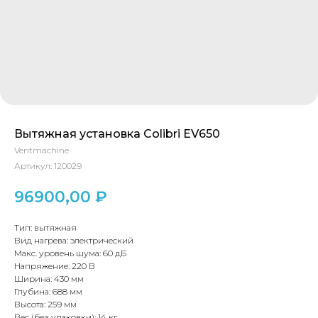
Вытяжная установка Colibri EV650
Ventmachine
Артикул:
120029
96900,00
₽
КОНТАКТЫ
Тип: вытяжная
Вид нагрева: электрический
Макс. уровень шума: 60 дБ
Адрес
Напряжение: 220 В
Г.Москва Волоколамское шоссе,
Ширина: 430 мм
Глубина: 688 мм
71/22к2
Высота: 259 мм
Вес (без упаковки): 14 кг