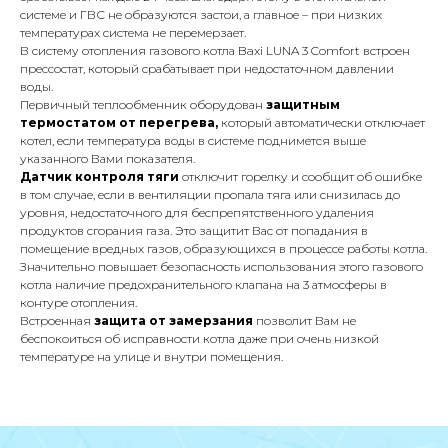
системе и ГВС не образуются застои, а главное – при низких
температурах система не перемерзает.
Почта
В систему отопления газового котла Baxi LUNA 3 Comfort встроен
iceicemarket@yandex.ru
прессостат, который срабатывает при недостаточном давлении
воды.
Первичный теплообменник оборудован
защитным
термостатом от перегрева,
который автоматически отключает
котел, если температура воды в системе поднимется выше
указанного Вами показателя.
Датчик контроля тяги
отключит горелку и сообщит об ошибке
в том случае, если в вентиляции пропала тяга или снизилась до
уровня, недостаточного для беспрепятственного удаления
продуктов сгорания газа. Это защитит Вас от попадания в
помещение вредных газов, образующихся в процессе работы котла.
Значительно повышает безопасность использования этого газового
котла наличие предохранительного клапана на 3 атмосферы в
контуре отопления.
Встроенная
защита от замерзания
позволит Вам не
беспокоиться об исправности котла даже при очень низкой
температуре на улице и внутри помещения.