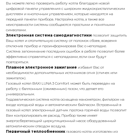
Вы можете легко проверить работу котла благодаря новой
цифровой панели управления с широким жидкокристаллическим
дисплеем и кнопочным управлением, которые находятся на
передней панели прибора. Настройка котла, а также все
неисправности системы сообщаются простыми и понятными
символами.
Электронная система самодиагностики
позволит защитить
Ваш котел и отопительную систему от поломок сбоев, вовремя
отключив прибор и проинформировав Вас о неполадке.
Система запоминание последних ошибок в работе позволит более
эффективно справляться с неполадками, если они будут
повторяться.
Плавное
электронное зажигание
избавит Вас от
необходимости дополнительных источников огня (спичек или
зажигалок).
Газовый котел BAXI LUNA 3 Comfort может быть переведен на
работу с баллонным (сжиженным) газом, что делает его
универсальным.
Гидравлическая система котла оснащена манометром, фильтром на
входе холодной воды и автоматическим байпасом. Встроенный в
газовый котел электронный датчик протока горячей воды позволит
Вам контролировать ее расход. Прибор также имеет
энергосберегающий циркуляционный насос оборудованный
автоматическим отводом воздуха.
Первичный теплообменник
газового котла изготовлен из