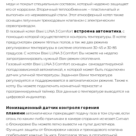
меди и покрыт специальным составом, который надежно защищает
его от коррозии. Вторичный теплообменник – пластинчатый и
выполнен из нержавеющей стали. Этот атмосферный котел также
оснащен латунным трехходовым клапаном с электрическим
сервоприводом.
В газовый котел Baxi LUNA 3 Comfort
встроена автоматика
, с
помощью которой осуществляется контроль температуры. В котле
предусмотрен режим тёплых полов, а так же два режима
регулировки температуры в системе отопления 30-45 и 30-85
КОНТАКТЫ
градусов. C котлом Baxi LUNA 3 Comfort Вы можете на неделю
запрограммировать нужный Вам режим отопления.
Газовый котёл Baxi LUNA 3 Comfort оснащен самоадаптируемой
погодозависимой автоматикой, к которой может быть подключен
Адрес
датчик уличной температуры. Заданная Вами температура
Г.Москва Волоколамское шоссе,
регулируется и поддерживается в автоматическом режиме. Также к
котлу Вы можете подключить комнатный термостат и
71/22к2
программируемый таймер. Все данные о температуре выводятся на
цифровой индикатор.
Пн-вс с 9:00 до 18:00
Ионизационный датчик контроля горения
Телефон
пламени
автоматически прекращает подачу газа в том случае, если
огонь по каким-либо причинам в камере сгорания исчезает.Сигнал
8 495 233-79-79
о блокировке Вы можете легко вывести на пульт диспетчера.
Функция защиты от блокировки насоса и трехходового клапана
8 985 233-79-79
срабатывает каждые 24 часа. Благодаря этому в отопительной