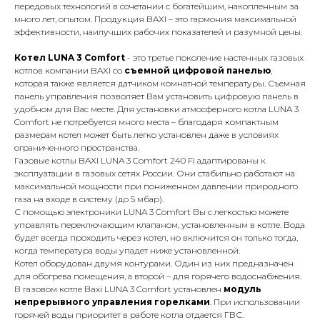
передовых технологий в сочетании с богатейшим, накопленным за
много лет, опытом. Продукция BAXI – это гармония максимальной
эффективности, наилучших рабочих показателей и разумной цены.
Котел LUNA 3 Comfort
- это третье поколение настенных газовых
котлов компании BAXI со
съемной цифровой панелью
,
которая также является датчиком комнатной температуры.
Съемная
панель управления позволяет Вам установить цифровую панель в
удобном для Вас месте
.
Для установки атмосферного котла LUNA 3
Comfort не потребуется много места – благодаря компактным
размерам котел может быть легко установлен даже в условиях
ограниченного пространства.
Газовые котлы BAXI LUNA 3 Comfort 240 Fi адаптированы к
эксплуатации в газовых сетях России. Они стабильно работают на
максимальной мощности при пониженном давлении природного
газа на входе в систему (до 5 мбар).
С помощью электроники LUNA 3 Comfort Вы с легкостью можете
управлять переключающим клапаном, установленным в котле. Вода
будет всегда проходить через котел, но включится он только тогда,
когда температура воды упадет ниже установленной.
Котел оборудован двумя контурами. Один из них предназначен
для обогрева помещения, а второй – для горячего водоснабжения.
В газовом котле Baxi LUNA 3 Comfort установлен
модуль
непрерывного управления горелками
. При использовании
горячей воды приоритет в работе котла отдается ГВС.