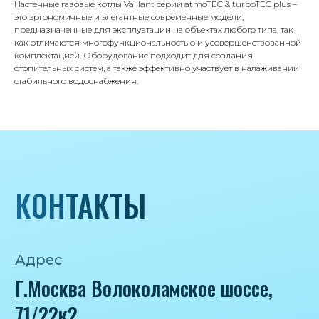
Настенные газовые котлы Vaillant серии atmoTEC & turboTEC plus –
iceicemarket@yandex.ru
это эргономичные и элегантные современные модели,
предназначенные для эксплуатации на объектах любого типа, так
как отличаются многофункциональностью и усовершенствованной
комплектацией. Оборудование подходит для создания
отопительных систем, а также эффективно участвует в налаживании
стабильного водоснабжения.