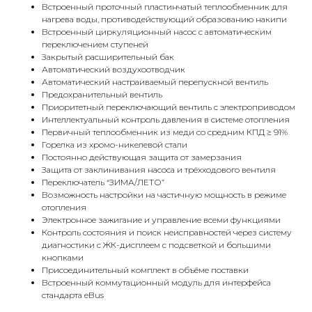
Встроенный проточный пластинчатый теплообменник для
нагрева воды, противодействующий образованию накипи
Встроенный циркуляционный насос с автоматическим
переключением ступеней
Закрытый расширительный бак
Автоматический воздухоотводчик
Автоматический настраиваемый перепускной вентиль
КОНТАКТЫ
Предохранительный вентиль
Приоритетный переключающий вентиль с электроприводом
Интеллектуальный контроль давления в системе отопления
Первичный теплообменник из меди со средним КПД ≥ 91%
Адрес
Горелка из хромо-никелевой стали
Г.Москва Волоколамское шоссе,
Постоянно действующая защита от замерзания
Защита от заклинивания насоса и трёхходового вентиля
71/22к2
Переключатель “ЗИМА/ЛЕТО”
Пн-вс с 9:00 до 18:00
Возможность настройки на частичную мощность в режиме
отопления
Электронное зажигание и управление всеми функциями
Телефон
Контроль состояния и поиск неисправностей через систему
8 495 233-79-79
диагностики с ЖК-дисплеем с подсветкой и большими
кнопками
8 985 233-79-79
Присоединительный комплект в объёме поставки
Встроенный коммутационный модуль для интерфейса
стандарта eBus
Почта