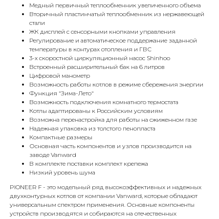
Медный первичный теплообменник увеличенного объема
Вторичный пластинчатый теплообменник из нержавеющей
стали
ЖК дисплей с сенсорными кнопками управления
Регулирование и автоматическое поддержание заданной
температуры в контурах отопления и ГВС
3-х скоростной циркуляционный насос Shinhoo
Встроенный расширительный бак на 6 литров
Цифровой манометр
Возможность работы котлов в режиме сбережения энергии
Функция "Зима-Лето"
КОНТАКТЫ
Возможность подключения комнатного термостата
Котлы адаптированы к Российским условиям
Возможна перенастройка для работы на сжиженном газе
Надежная упаковка из толстого пенопласта
Адрес
Компактные размеры
Г.Москва Волоколамское шоссе,
Основная часть компонентов и узлов производится на
заводе Vanward
71/22к2
В комплекте поставки комплект крепежа
Низкий уровень шума
Пн-вс с 9:00 до 18:00
PIONEER F - это модельный ряд высокоэффективных и надежных
двухконтурных котлов от компании Vanward, которые обладают
Телефон
универсальным спектром применения. Основные компоненты
8 495 233-79-79
устройств производятся и собираются на отечественных