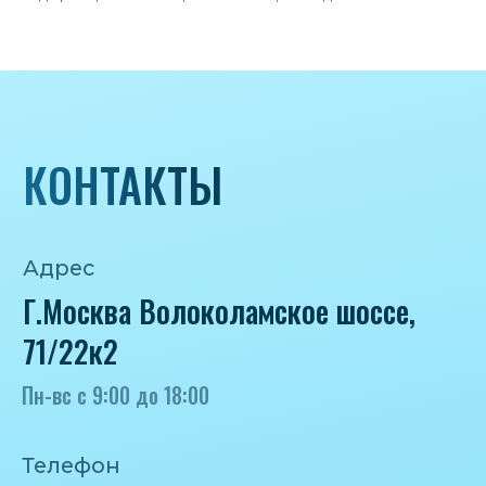
Почта
iceicemarket@yandex.ru