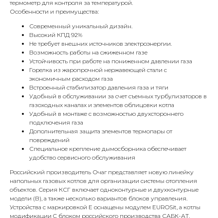
термометр для контроля за температурой.
Особенности и преимущества:
Современный уникальный дизайн.
Высокий КПД 92%
Не требует внешних источников электроэнергии.
Возможность работы на сжиженном газе
Устойчивость при работе на пониженном давлении газа
Горелка из жаропрочной нержавеющей стали с
экономичным расходом газа
КОНТАКТЫ
Встроенный стабилизатор давления газа и тяги
Удобный в обслуживании за счет съемных турбулизаторов в
газоходных каналах и элементов облицовки котла
Удобный в монтаже с возможностью двухстороннего
Адрес
подключения газа
Г.Москва Волоколамское шоссе,
Дополнительная защита элементов термопары от
повреждений
71/22к2
Специальное крепление дымосборника обеспечивает
Пн-вс с 9:00 до 18:00
удобство сервисного обслуживания
Российский производитель Очаг представляет новую линейку
Телефон
напольных газовых котлов для организации системы отопления
объектов. Серия КСГ включает одноконтурные и двухконтурные
8 495 233-79-79
модели (В), а также несколько вариантов блоков управления.
Устройства с маркировкой E оснащены модулем EUROSit, а котлы
8 985 233-79-79
модификации C блоком российского производства
САБК-АТ.