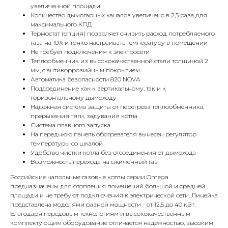
увеличенной площади
Количество дымогарных каналов увеличено в 2,5 раза для
максимального КПД
Термостат (опция) позволяет снизить расход потребляемого
газа на 10% и тонко настраивать температуру в помещении
Не требует подключения к электросети
Теплообменник из высококачественной стали толщиной 2
мм, с антикоррозийным покрытием
Автоматика безопасности
820 NOVA
Подсоединение как к вертикальному, так и к
горизонтальному дымоходу
КОНТАКТЫ
Надежная система защиты от перегрева теплообменника,
прерывания тяги, задувания котла
Система плавного запуска
Адрес
На переднюю панель обогревателя вынесен регулятор
температуры со шкалой
Г.Москва Волоколамское шоссе,
Удобство чистки котла без отсоединения от дымохода
71/22к2
Возможность перехода на сжиженный газ
Пн-вс с 9:00 до 18:00
Российские напольные газовые котлы серии Omega
предназначены для отопления помещений большой и средней
площади и не требуют подключения к электрической сети.
Линейка
Телефон
представлена моделями разной мощности - от 12,5 до 40 кВт.
8 495 233-79-79
Благодаря передовым технологиям и высококачественным
комплектующим оборудование отличается надежностью, высоким