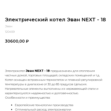
Электрический котел Эван NEXT - 18
Эван
120459
30600,00
₽
В КОРЗИНУ
Электрокотел
Эван NEXT - 18
предназначен для отопления
частных домой, торговых площадей, складских помещений и т.д.
Котел оснащен встроенным термостатом и плавной регулировкой
температуры в диапазоне от 30 до 85 градусов Цельсия.
Нагревательные элементы выполнены из нержавеющей стали и
характеризуются надежностью и долговечностью.
Особенности и преимущества:
Европейские технологии производства
Оптимальный расход электроэнергии