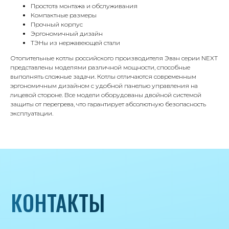
Простота монтажа и обслуживания
КОНТАКТЫ
Компактные размеры
Прочный корпус
Эргономичный дизайн
Адрес
ТЭНы из нержавеющей стали
Г.Москва Волоколамское шоссе,
Отопительные котлы российского производителя Эван серии NEXT
71/22к2
представлены моделями различной мощности, способные
выполнять сложные задачи. Котлы отличаются современным
Пн-вс с 9:00 до 18:00
эргономичным дизайном с удобной панелью управления на
лицевой стороне. Все модели оборудованы двойной системой
защиты от перегрева, что гарантирует абсолютную безопасность
Телефон
эксплуатации.
8 495 233-79-79
8 985 233-79-79
Почта
iceicemarket@yandex.ru