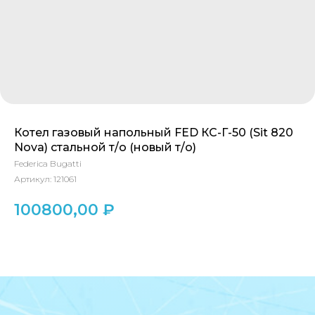
Котел газовый напольный FED КС-Г-50 (Sit 820
Nova) стальной т/о (новый т/о)
КОНТАКТЫ
Federica Bugatti
Артикул:
121061
Адрес
100800,00
₽
Г.Москва Волоколамское шоссе,
71/22к2
Пн-вс с 9:00 до 18:00
Телефон
8 495 233-79-79