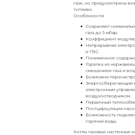
газе, но предусмотрена в
топливо.
Особенности:
Сохраняют номинальн
газа до 5 мбар.
Коэффициент модуляц
Непрерывная электро
и ГВС.
Пониженное содержа
Горелка из нержавеющ
смешением газа и воз
Возможна перенастро
Энергосберегающий м
электронным управле
воздухоотводчиком.
Первичный теплообмен
Постциркуляция насо
Возможность подключ
горячей воды.
Котлы газовые настенные 