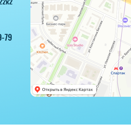
22к2
9-79