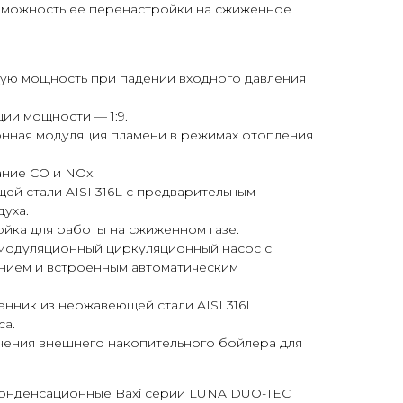
озможность ее перенастройки на сжиженное
ую мощность при падении входного давления
ии мощности — 1:9.
нная модуляция пламени в режимах отопления
ние СО и NOx.
ей стали AISI 316L с предварительным
духа.
йка для работы на сжиженном газе.
одуляционный циркуляционный насос с
нием и встроенным автоматическим
ник из нержавеющей стали AISI 316L.
са.
ения внешнего накопительного бойлера для
конденсационные Baxi серии LUNA DUO-TEC