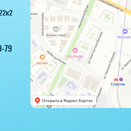
22к2
9-79