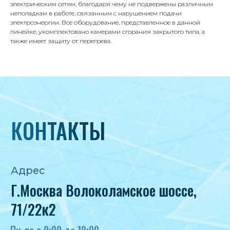
8 495 233-79-79
электрическим сетям, благодаря чему не подвержены различным
неполадкам в работе, связанным с нарушением подачи
8 985 233-79-79
электроэнергии. Все оборудование, представленное в данной
линейке, укомплектовано камерами сгорания закрытого типа, а
также имеет защиту от перегрева.
Почта
iceicemarket@yandex.ru