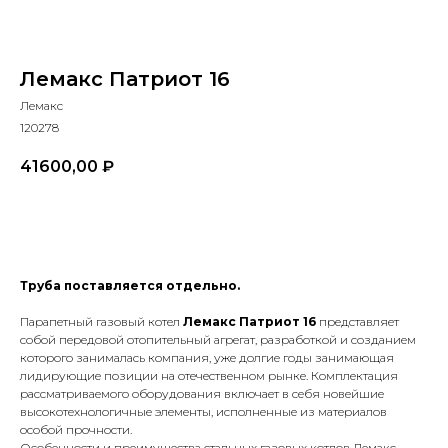
Лемакс Патриот 16
Лемакс
120278
41600,00
₽
В КОРЗИНУ
Труба поставляется отдельно.
Парапетный газовый котел
Лемакс Патриот 16
представляет
собой передовой отопительный агрегат, разработкой и созданием
которого занималась компания, уже долгие годы занимающая
лидирующие позиции на отечественном рынке. Комплектация
рассматриваемого оборудования включает в себя новейшие
высокотехнологичные элементы, исполненные из материалов
особой прочности.
Особенности и преимущества стальных газовых котлов Лемакс