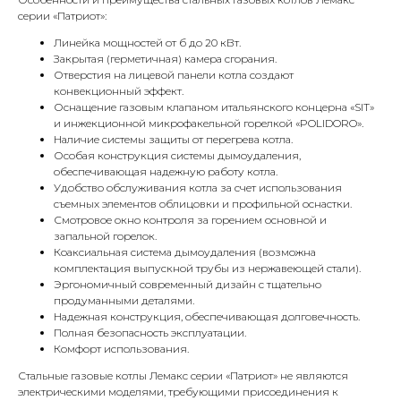
серии «Патриот»:
Линейка мощностей от б до 20 кВт.
Закрытая (герметичная) камера сгорания.
Отверстия на лицевой панели котла создают
конвекционный эффект.
Оснащение газовым клапаном итальянского концерна «SIT»
и инжекционной микрофакельной горелкой «POLIDORO».
Наличие системы защиты от перегрева котла.
Особая конструкция системы дымоудаления,
обеспечивающая надежную работу котла.
Удобство обслуживания котла за счет использования
съемных элементов облицовки и профильной оснастки.
КОНТАКТЫ
Смотровое окно контроля за горением основной и
запальной горелок.
Коаксиальная система дымоудаления (возможна
комплектация выпускной трубы из нержавеющей стали).
Адрес
Эргономичный современный дизайн с тщательно
Г.Москва Волоколамское шоссе,
продуманными деталями.
71/22к2
Надежная конструкция, обеспечивающая долговечность.
Полная безопасность эксплуатации.
Пн-вс с 9:00 до 18:00
Комфорт использования.
Стальные газовые котлы Лемакс серии «Патриот» не являются
Телефон
электрическими моделями, требующими присоединения к