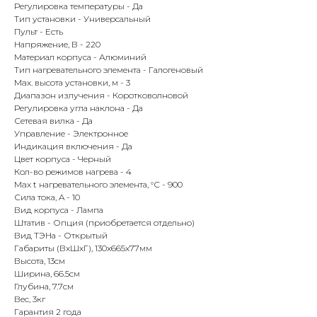
Регулировка температуры
-
Да
Тип установки
-
Универсальный
Пульт
-
Есть
Напряжение, В
-
220
Материал корпуса
-
Алюминий
Тип нагревательного элемента
-
Галогеновый
Max. высота установки, м
-
3
Диапазон излучения
-
Коротковолновой
Регулировка угла наклона
-
Да
КОНТАКТЫ
Сетевая вилка
-
Да
Управление
-
Электронное
Индикация включения
-
Да
Цвет корпуса
-
Черный
Адрес
Кол-во режимов нагрева
-
4
Г.Москва Волоколамское шоссе,
Max t нагревательного элемента, °С
-
900
Сила тока, A
-
10
71/22к2
Вид корпуса
-
Лампа
Штатив
-
Опция (приобретается отдельно)
Пн-вс с 9:00 до 18:00
Вид ТЭНа
-
Открытый
Габариты (ВхШхГ),
130x665x77
мм
Телефон
Высота,
13
см
Ширина,
66.5
см
8 495 233-79-79
Глубина,
7.7
см
Вес,
3
кг
8 985 233-79-79
Гарантия
2 года