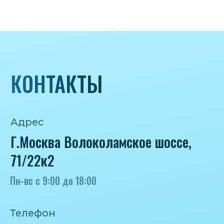
Почта
iceicemarket@yandex.ru