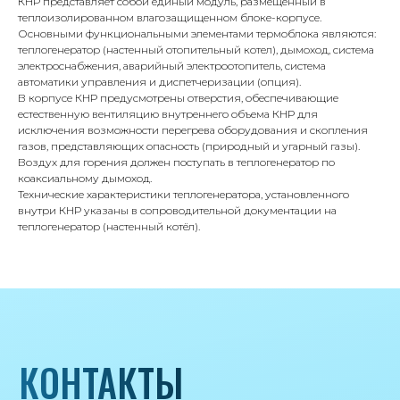
КНР представляет собой единый модуль, размещенный в
теплоизолированном влагозащищенном блоке-корпусе.
КОНТАКТЫ
Основными функциональными элементами термоблока являются:
теплогенератор (настенный отопительный котел), дымоход, система
электроснабжения, аварийный электроотопитель, система
автоматики управления и диспетчеризации (опция).
Адрес
В корпусе КНР предусмотрены отверстия, обеспечивающие
Г.Москва Волоколамское шоссе,
естественную вентиляцию внутреннего объема КНР для
исключения возможности перегрева оборудования и скопления
71/22к2
газов, представляющих опасность (природный и угарный газы).
Воздух для горения должен поступать в теплогенератор по
Пн-вс с 9:00 до 18:00
коаксиальному дымоход.
Технические характеристики теплогенератора, установленного
Телефон
внутри КНР указаны в сопроводительной документации на
теплогенератор (настенный котёл).
8 495 233-79-79
8 985 233-79-79
Почта
iceicemarket@yandex.ru