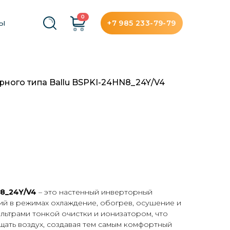
0
+7 985 233-79-79
ТЫ
рного типа Ballu BSPKI-24HN8_24Y/V4
8_24
Y/V4
– это настенный инверторный
ий в режимах охлаждение, обогрев, осушение и
льтрами тонкой очистки и ионизатором, что
щать воздух, создавая тем самым комфортный