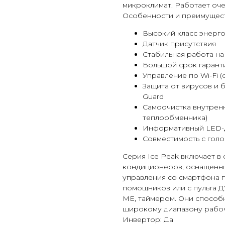
микроклимат. Работает оче
Особенности и преимущест
Высокий класс энерг
Датчик присутствия
Стабильная работа на
Большой срок гарант
Управление по Wi-Fi (
Защита от вирусов и 
Guard
Самоочистка внутренн
теплообменника)
Информативный LED-
Совместимость с гол
Серия Ice Peak включает в
кондиционеров, оснащенн
управления со смартфона п
помощников или с пульта 
ME, таймером. Они способн
широкому диапазону рабоч
Инвертор: Да