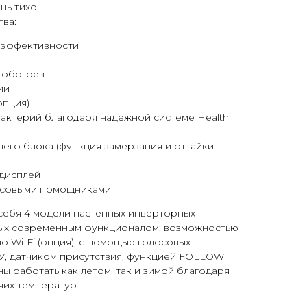
нь тихо.
ва:
оэффективности
 обогрев
ии
опция)
бактерий благодаря надежной системе Health
его блока (функция замерзания и оттайки
дисплей
осовыми помощниками
 себя 4 модели настенных инверторных
ых современным функционалом: возможностью
о Wi-Fi (опция), с помощью голосовых
ДУ, датчиком присутствия, функцией FOLLOW
ы работать как летом, так и зимой благодаря
их температур.