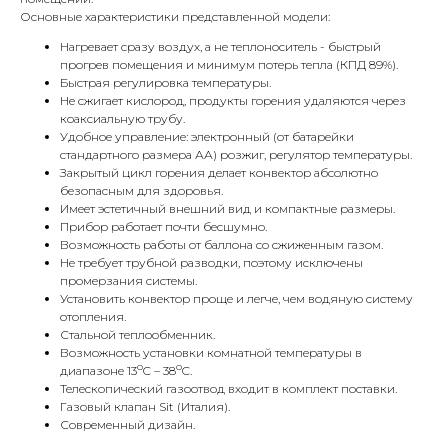
Основные характеристики представленной модели:
Нагревает сразу воздух, а не теплоноситель - быстрый
прогрев помещения и минимум потерь тепла (КПД 89%).
Быстрая регулировка температуры.
Не сжигает кислород, продукты горения удаляются через
коаксиальную трубу.
Удобное управление: электронный (от батарейки
стандартного размера АА) розжиг, регулятор температуры.
КОНТАКТЫ
Закрытый цикл горения делает конвектор абсолютно
безопасным для здоровья.
Имеет эстетичный внешний вид и компактные размеры.
Прибор работает почти бесшумно.
Адрес
Возможность работы от баллона со сжиженным газом.
Г.Москва Волоколамское шоссе,
Не требует трубной разводки, поэтому исключены
промерзания системы.
71/22к2
Установить конвектор проще и легче, чем водяную систему
отопления.
Пн-вс с 9:00 до 18:00
Стальной теплообменник.
Возможность установки комнатной температуры в
Телефон
о
о
диапазоне 13
C – 38
C.
8 495 233-79-79
Телескопический газоотвод входит в комплект поставки.
Газовый клапан Sit (Италия).
Современный дизайн.
8 985 233-79-79