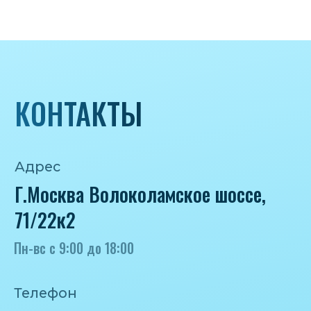
Почта
iceicemarket@yandex.ru