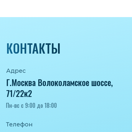
Почта
iceicemarket@yandex.ru