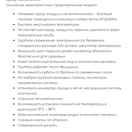
Основные характеристики представленной модели:
Нагревает сразу воздух, а не теплоноситель - быстрый
прогрев помещения и минимум потерь тепла (КПД 89%).
Быстрая регулировка температуры.
Не сжигает кислород, продукты горения удаляются через
коаксиальную трубу.
Удобное управление: электронный (от батарейки
стандартного размера АА) розжиг, регулятор температуры.
КОНТАКТЫ
Закрытый цикл горения делает конвектор абсолютно
безопасным для здоровья.
Имеет эстетичный внешний вид и компактные размеры.
Прибор работает почти бесшумно.
Адрес
Возможность работы от баллона со сжиженным газом.
Г.Москва Волоколамское шоссе,
Не требует трубной разводки, поэтому исключены
промерзания системы.
71/22к2
Установить конвектор проще и легче, чем водяную систему
отопления.
Пн-вс с 9:00 до 18:00
Стальной теплообменник.
Возможность установки комнатной температуры в
Телефон
о
о
диапазоне 13
C – 38
C.
8 495 233-79-79
Телескопический газоотвод входит в комплект поставки.
Газовый клапан Sit (Италия).
Современный дизайн.
8 985 233-79-79