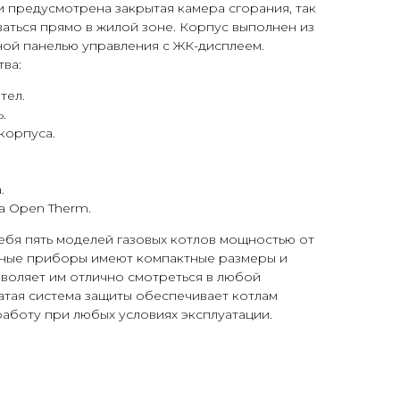
и предусмотрена закрытая камера сгорания, так
ваться прямо в жилой зоне. Корпус выполнен из
ной панелью управления с ЖК-дисплеем.
ва:
тел.
.
корпуса.
.
 Open Therm.
ебя пять моделей газовых котлов мощностью от
льные приборы имеют компактные размеры и
зволяет им отлично смотреться в любой
атая система защиты обеспечивает котлам
аботу при любых условиях эксплуатации.