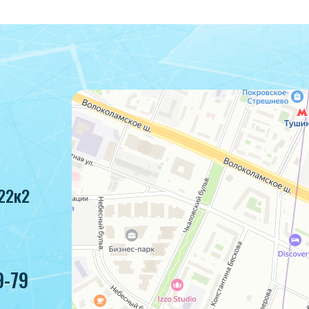
22к2
9-79