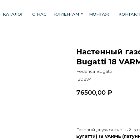
КАТАЛОГ
О НАС
КЛИЕНТАМ
МОНТАЖ
КОНТАК
Настенный газ
Bugatti 18 VAR
Federica Bugatti
120894
76500,00
₽
В КОРЗИНУ
Газовый двухконтурный ко
Бугатти)
18
VARME
(латун