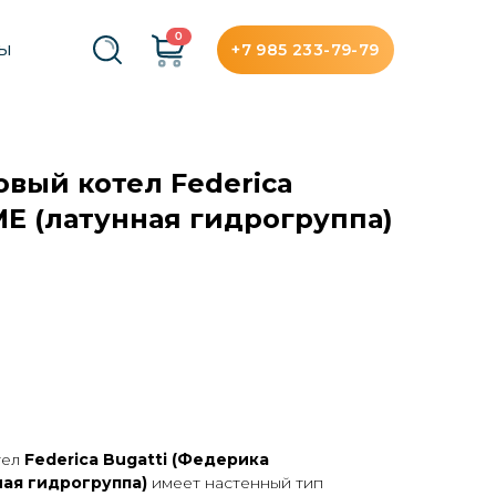
0
+7 985 233-79-79
ТЫ
овый котел Federica
ME (латунная гидрогруппа)
тел
Federica
Bugatti
(Федерика
ная гидрогруппа)
имеет настенный тип