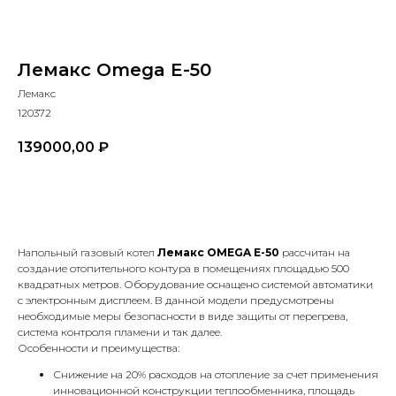
Лемакс Omega E-50
Лемакс
120372
139000,00
₽
В КОРЗИНУ
Напольный газовый котел
Лемакс OMEGA E-50
рассчитан на
создание отопительного контура в помещениях площадью 500
квадратных метров. Оборудование оснащено системой автоматики
с электронным дисплеем. В данной модели предусмотрены
необходимые меры безопасности в виде защиты от перегрева,
система контроля пламени и так далее.
Особенности и преимущества:
Снижение на 20% расходов на отопление за счет применения
инновационной конструкции теплообменника, площадь