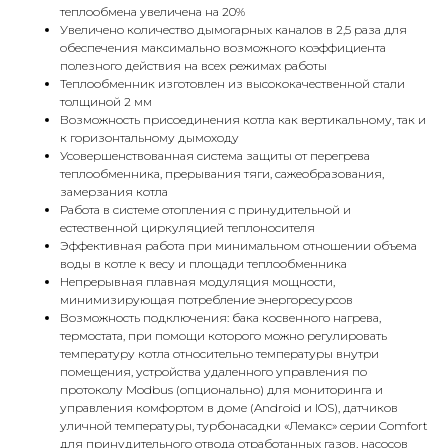
теплообмена увеличена на 20%
Увеличено количество дымогарных каналов в 2,5 раза для
обеспечения максимально возможного коэффициента
полезного действия на всех режимах работы
Теплообменник изготовлен из высококачественной стали
толщиной 2 мм
Возможность присоединения котла как вертикальному, так и
к горизонтальному дымоходу
Усовершенствованная система защиты от перегрева
теплообменника, прерывания тяги, сажеобразования,
замерзания котла
Работа в системе отопления с принудительной и
естественной циркуляцией теплоносителя
Эффективная работа при минимальном отношении объема
воды в котле к весу и площади теплообменника
Непрерывная плавная модуляция мощности,
минимизирующая потребление энергоресурсов
Возможность подключения: бака косвенного нагрева,
термостата, при помощи которого можно регулировать
КОНТАКТЫ
температуру котла относительно температуры внутри
помещения, устройства удаленного управления по
протоколу Modbus (опционально) для мониторинга и
управления комфортом в доме (Android и IOS), датчиков
Адрес
уличной температуры, турбонасадки «Лемакс» серии Comfort
Г.Москва Волоколамское шоссе,
для принудительного отвода отработанных газов, насосов