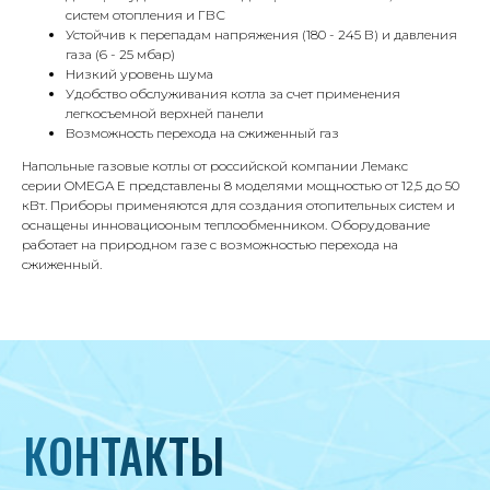
систем отопления и ГВС
71/22к2
Устойчив к перепадам напряжения (180 - 245 В) и давления
Пн-вс с 9:00 до 18:00
газа (6 - 25 мбар)
Низкий уровень шума
Удобство обслуживания котла за счет применения
Телефон
легкосъемной верхней панели
8 495 233-79-79
Возможность перехода на сжиженный газ
Напольные газовые котлы от российской компании Лемакс
8 985 233-79-79
серии OMEGA E представлены 8 моделями мощностью от 12,5 до 50
кВт. Приборы применяются для создания отопительных систем и
оснащены инновациооным теплообменником. Оборудование
Почта
работает на природном газе с возможностью перехода на
iceicemarket@yandex.ru
сжиженный.