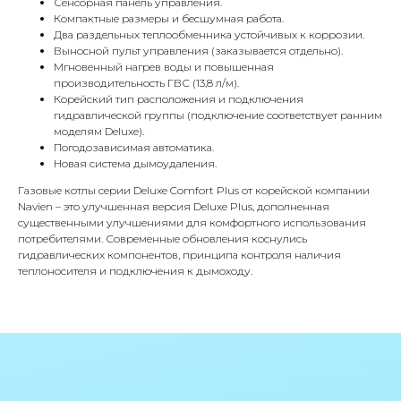
Сенсорная панель управления.
Компактные размеры и бесшумная работа.
Два раздельных теплообменника устойчивых к коррозии.
Выносной пульт управления (заказывается отдельно).
КОНТАКТЫ
Мгновенный нагрев воды и повышенная
производительность ГВС (13,8 л/м).
Корейский тип расположения и подключения
гидравлической группы (подключение соответствует ранним
Адрес
моделям Deluxe).
Г.Москва Волоколамское шоссе,
Погодозависимая автоматика.
Новая система дымоудаления.
71/22к2
Газовые котлы серии Deluxe Comfort Plus от корейской компании
Пн-вс с 9:00 до 18:00
Navien – это улучшенная версия Deluxe Plus, дополненная
существенными улучшениями для комфортного использования
потребителями. Современные обновления коснулись
Телефон
гидравлических компонентов, принципа контроля наличия
8 495 233-79-79
теплоносителя и подключения к дымоходу.
8 985 233-79-79
Почта
iceicemarket@yandex.ru