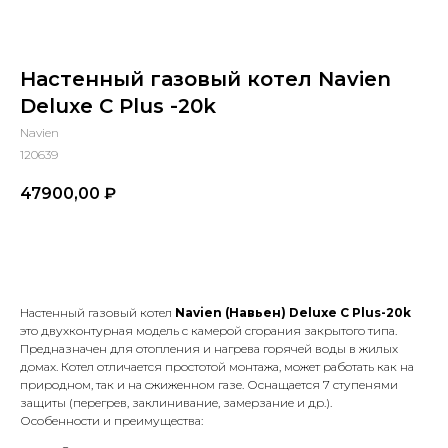
Настенный газовый котел Navien
Deluxe C Plus -20k
Navien
120639
47900,00
₽
В КОРЗИНУ
Настенный газовый котел
Navien (Навьен) Deluxe C Plus-20k
это двухконтурная модель с камерой сгорания закрытого типа.
Предназначен для отопления и нагрева горячей воды в жилых
домах. Котел отличается простотой монтажа, может работать как на
природном, так и на сжиженном газе. Оснащается 7 ступенями
защиты (перегрев, заклинивание, замерзание и др.).
Особенности и преимущества: