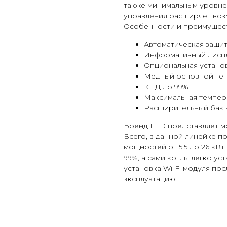
также минимальным уровне
управления расширяет воз
Особенности и преимущест
Автоматическая защит
Информативный дисп
Опциональная установ
Медный основной те
КПД до 99%
Максимальная темпер
Расширительный бак н
Бренд FED представляет мо
Всего, в данной линейке п
мощностей от 5,5 до 26 кВ
99%, а сами котлы легко ус
установка Wi-Fi модуля пос
эксплуатацию.