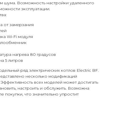
м шума. Возможность настройки удаленного
можности эксплуатации.
ва:
а от замерзания
лей
ка Wi-Fi модуля
плообменник
атура нагрева 80 градусов
а 5 литров
дельный ряд электрических котлов Electric BF.
редставлено несколько м
одификаций
т. Эффективность всех моделей может достигать
тановить, настроить и обслужить. Возможна
ле покупки, что значительно упростит