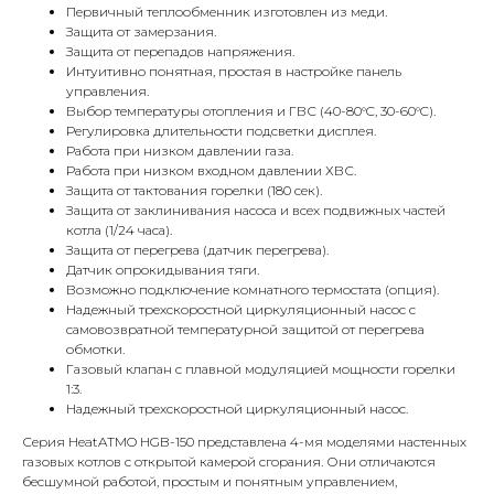
Первичный теплообменник изготовлен из меди.
Защита от замерзания.
Защита от перепадов напряжения.
Интуитивно понятная, простая в настройке панель
управления.
Выбор температуры отопления и ГВС (40-80°C, 30-60°C).
Регулировка длительности подсветки дисплея.
Работа при низком давлении газа.
Работа при низком входном давлении ХВС.
Защита от тактования горелки (180 сек).
Защита от заклинивания насоса и всех подвижных частей
котла (1/24 часа).
КОНТАКТЫ
Защита от перегрева (датчик перегрева).
Датчик опрокидывания тяги.
Возможно подключение комнатного термостата (опция).
Надежный трехскоростной циркуляционный насос с
Адрес
самовозвратной температурной защитой от перегрева
Г.Москва Волоколамское шоссе,
обмотки.
71/22к2
Газовый клапан с плавной модуляцией мощности горелки
1:3.
Пн-вс с 9:00 до 18:00
Надежный трехскоростной циркуляционный насос.
Серия HeatATMO HGB-150 представлена 4-мя моделями настенных
Телефон
газовых котлов с открытой камерой сгорания. Они отличаются
бесшумной работой, простым и понятным управлением,