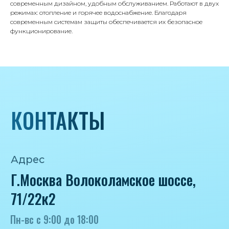
8 495 233-79-79
современным дизайном, удобным обслуживанием. Работают в двух
режимах: отопление и горячее водоснабжение. Благодаря
8 985 233-79-79
современным системам защиты обеспечивается их безопасное
функционирование.
Почта
iceicemarket@yandex.ru