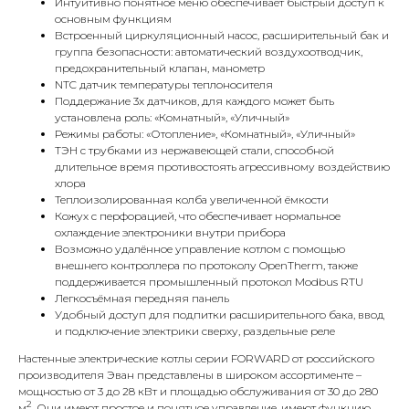
Интуитивно понятное меню обеспечивает быстрый доступ к
основным функциям
Встроенный циркуляционный насос, расширительный бак и
группа безопасности: автоматический воздухоотводчик,
предохранительный клапан, манометр
NTC датчик температуры теплоносителя
Поддержание 3х датчиков, для каждого может быть
установлена роль: «Комнатный», «Уличный»
Режимы работы: «Отопление», «Комнатный», «Уличный»
ТЭН с трубками из нержавеющей стали, способной
длительное время противостоять агрессивному воздействию
КОНТАКТЫ
хлора
Теплоизолированная колба увеличенной ёмкости
Кожух с перфорацией, что обеспечивает нормальное
охлаждение электроники внутри прибора
Адрес
Возможно удалённое управление котлом с помощью
Г.Москва Волоколамское шоссе,
внешнего контроллера по протоколу OpenTherm, также
71/22к2
поддерживается промышленный протокол Modbus RTU
Легкосъёмная передняя панель
Пн-вс с 9:00 до 18:00
Удобный доступ для подпитки расширительного бака, ввод
и подключение электрики сверху, раздельные реле
Телефон
Настенные электрические котлы серии FORWARD от российского
8 495 233-79-79
производителя Эван представлены в широком ассортименте –
мощностью от 3 до 28 кВт и площадью обслуживания от 30 до 280
2
м
. Они имеют простое и понятное управление, имеют функцию