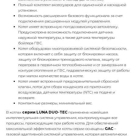
Полный комплект аксессуаров для одиночной и каскадной
установки.
Возможность расширения базового функционала за счет
подключения расширенных модулей управления.
Котел имеет встроенную погодозависимую автоматику.
Предусмотрена возможность подключения датчика
наружной температуры, а также датчика температуры
бойлера ГВС.
Котел оборудован многоуровневой системой безопасности,
которая включает с себя защиту от блокировки насоса,
защиту от блокировки трехходового клапана, защиту от
перегрева в первичном теплообменнике и от замерзания в
КОНТАКТЫ
контуре отопления и ГВС, гидравлическую защиту от работы
при малом количестве воды в котле.
Котел имеет встроенный предохранительный сбросной
клапан, лоток для сбора конденсата из приточного
Адрес
воздуховода, датчики температуры (NTC) на подаче и
Г.Москва Волоколамское шоссе,
возврате.
71/22к2
Компактные размеры, минимальный вес.
В котлах
серии LUNA DUO-TEC
применена новейшая
Пн-вс с 9:00 до 18:00
интеллектуальная система управления, контролирующая все
процессы, происходящие при работе котла. Для обеспечений
Телефон
максимальной эффективности котлы серии оснащены
GAC
–
газовой адаптивной системой управления, которая автоматически