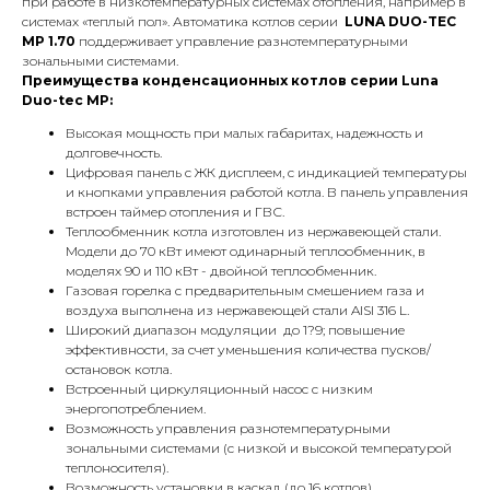
при работе в низкотемпературных системах отопления, например в
системах «теплый пол». Автоматика котлов серии
LUNA DUO-TEC
MP 1.70
поддерживает управление разнотемпературными
зональными системами.
Преимущества конденсационных котлов серии Luna
Duo-tec MP
:
Высокая мощность при малых габаритах, надежность и
долговечность.
Цифровая панель с ЖК дисплеем, с индикацией температуры
и кнопками управления работой котла. В панель управления
встроен таймер отопления и ГВС.
Теплообменник котла изготовлен из нержавеющей стали.
Модели до 70 кВт имеют одинарный теплообменник, в
моделях 90 и 110 кВт - двойной теплообменник.
Газовая горелка с предварительным смешением газа и
воздуха выполнена из нержавеющей стали AISI 316 L.
Широкий диапазон модуляции до 1?9; повышение
эффективности, за счет уменьшения количества пусков/
остановок котла.
Встроенный циркуляционный насос с низким
энергопотреблением.
Возможность управления разнотемпературными
зональными системами (с низкой и высокой температурой
теплоносителя).
Возможность установки в каскад (до 16 котлов).