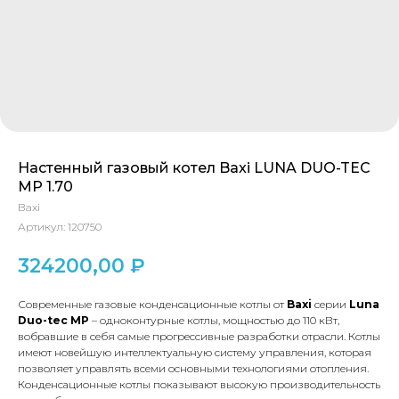
Настенный газовый котел Baxi LUNA DUO-TEC
MP 1.70
Baxi
Артикул:
120750
324200,00
₽
Современные газовые конденсационные котлы от
Baxi
серии
Luna
Duo-tec MP
– одноконтурные котлы, мощностью до 110 кВт,
вобравшие в себя самые прогрессивные разработки отрасли. Котлы
имеют новейшую интеллектуальную систему управления, которая
позволяет управлять всеми основными технологиями отопления.
Конденсационные котлы показывают высокую производительность