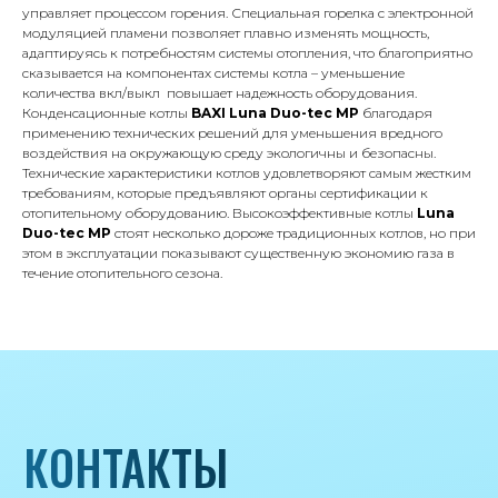
8 495 233-79-79
управляет процессом горения. Специальная горелка с электронной
модуляцией пламени позволяет плавно изменять мощность,
8 985 233-79-79
адаптируясь к потребностям системы отопления, что благоприятно
сказывается на компонентах системы котла – уменьшение
количества вкл/выкл повышает надежность оборудования.
Почта
Конденсационные котлы
BAXI
Luna Duo-tec MP
благодаря
iceicemarket@yandex.ru
применению технических решений для уменьшения вредного
воздействия на окружающую среду экологичны и безопасны.
Технические характеристики котлов удовлетворяют самым жестким
требованиям, которые предъявляют органы сертификации к
отопительному оборудованию. Высокоэффективные котлы
Luna
Duo-tec MP
стоят несколько дороже традиционных котлов, но при
этом в эксплуатации показывают существенную экономию газа в
течение отопительного сезона.