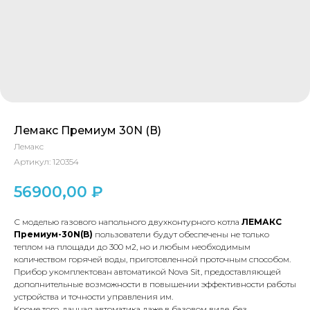
Лемакс Премиум 30N (В)
Лемакс
Артикул:
120354
56900,00
₽
С моделью газового напольного двухконтурного котла
ЛЕМАКС
Премиум-30N(B)
пользователи будут обеспечены не только
теплом на площади до 300 м2, но и любым необходимым
количеством горячей воды, приготовленной проточным способом.
Прибор укомплектован автоматикой Nova Sit, предоставляющей
дополнительные возможности в повышении эффективности работы
устройства и точности управления им.
Кроме того, данная автоматика даже в базовом виде, без