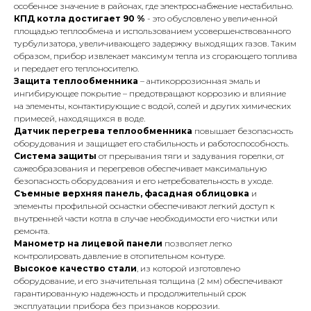
особенное значение в районах, где электроснабжение нестабильно.
КПД котла достигает 90 %
- это обусловлено увеличенной
площадью теплообмена и использованием усовершенствованного
Адрес
турбулизатора, увеличивающего задержку выходящих газов. Таким
Г.Москва Волоколамское шоссе,
образом, прибор извлекает максимум тепла из сгорающего топлива
71/22к2
и передает его теплоносителю.
Защита теплообменника
– антикоррозионная эмаль и
Пн-вс с 9:00 до 18:00
ингибирующее покрытие – предотвращают коррозию и влияние
на элементы, контактирующие с водой, солей и других химических
примесей, находящихся в воде.
Телефон
Датчик перегрева теплообменника
повышает безопасность
8 495 233-79-79
оборудования и защищает его стабильность и работоспособность.
Система защиты
от прерывания тяги и задувания горелки, от
8 985 233-79-79
сажеобразования и перегревов обеспечивает максимальную
безопасность оборудования и его нетребовательность в уходе.
Съемные верхняя панель, фасадная облицовка
и
Почта
элементы профильной оснастки обеспечивают легкий доступ к
внутренней части котла в случае необходимости его чистки или
iceicemarket@yandex.ru
ремонта.
Манометр на лицевой панели
позволяет легко
контролировать давление в отопительном контуре.
Высокое качество стали
, из которой изготовлено
оборудование, и его значительная толщина (2 мм) обеспечивают
гарантированную надежность и продолжительный срок
эксплуатации прибора без признаков коррозии.