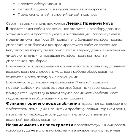
Простота обслуживания
Нет необходимости в подключении к электросети
Привлекательный и строгий дизайн корпуса
Серия газовых напольных котлов
Лемакс Премиум
Nova
В
представляет собой современное отопительное оборудование,
экономичное и простое в уходе и эксплуатации. Используемая в
модели автоматика Nova Sit позволяет с большей комфортностью
управлять прибором и контролировать его рабочее состояние.
Регулятор температуры теплоносителя и термодатчик вынесены на
лицевую панель, что повышает комфортность контроля и
управления прибором.
Возможность подсоединения комнатного термостата предоставляет
возможность регулировать мощность работы оборудования
относительно температуры в помещении.
Возможность установки турбонасадки “Лемакс” позволяет
повысить эффективность вывода отработанных газов, создавая
принудительную тягу (а таком случае возникает необходимость
подключения турбонасадки к электросети).
Функция горячего водоснабжения
позволяет одновременно
с обогревом помещения решить и проблему подачи горячей воды,
избавляя от необходимости дополнительно устанавливать
водогрейное оборудование.
Независимость от электросети
позволяет функционировать
КОНТАКТЫ
устройству даже в случае отключения электроэнергии, что имеет