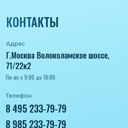
iceicemarket@yandex.ru