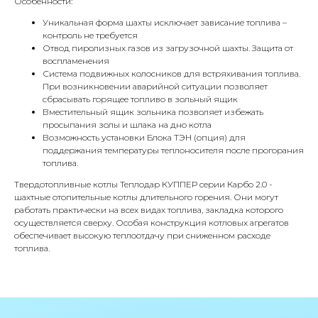
Особенности:
Уникальная форма шахты исключает зависание топлива –
контроль не требуется
Отвод пиролизных газов из загрузочной шахты. Защита от
воспламенения
Система подвижных колосников для встряхивания топлива.
КОНТАКТЫ
При возникновении аварийной ситуации позволяет
сбрасывать горящее топливо в зольный ящик
Вместительный ящик зольника позволяет избежать
Адрес
просыпания золы и шлака на дно котла
Возможность установки Блока ТЭН (опция) для
Г.Москва Волоколамское шоссе,
поддержания температуры теплоносителя после прогорания
71/22к2
топлива.
Пн-вс с 9:00 до 18:00
Твердотопливные котлы Теплодар КУППЕР серии Карбо 2.0 -
шахтные отопительные котлы длительного горения. Они могут
работать практически на всех видах топлива, закладка которого
Телефон
осуществляется сверху. Особая конструкция котловых агрегатов
8 495 233-79-79
обеспечивает высокую теплоотдачу при сниженном расходе
топлива.
8 985 233-79-79
Почта