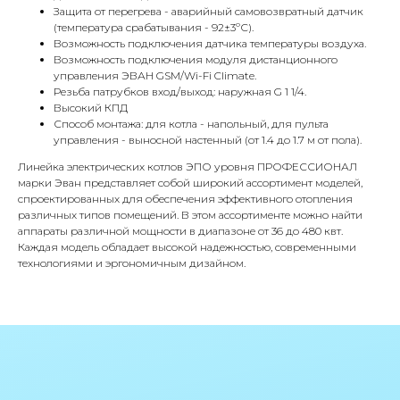
Адрес
Защита от перегрева - аварийный самовозвратный датчик
Г.Москва Волоколамское шоссе,
(температура срабатывания - 92±3ºС).
Возможность подключения датчика температуры воздуха.
71/22к2
Возможность подключения модуля дистанционного
управления ЭВАН GSM/Wi-Fi Climate.
Пн-вс с 9:00 до 18:00
Резьба патрубков вход/выход: наружная G 1 1/4.
Высокий КПД
Телефон
Способ монтажа: для котла - напольный, для пульта
управления - выносной настенный (от 1.4 до 1.7 м от пола).
8 495 233-79-79
Линейка электрических котлов ЭПО уровня ПРОФЕССИОНАЛ
8 985 233-79-79
марки Эван представляет собой широкий ассортимент моделей,
спроектированных для обеспечения эффективного отопления
различных типов помещений. В этом ассортименте можно найти
Почта
аппараты различной мощности в диапазоне от 36 до 480 квт.
Каждая модель обладает высокой надежностью, современными
iceicemarket@yandex.ru
технологиями и эргономичным дизайном.