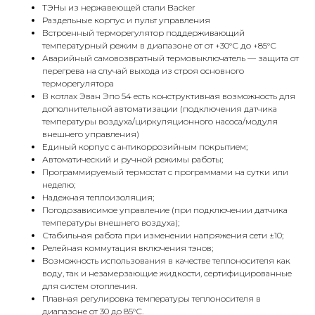
ТЭНы из нержавеющей стали Backer
Раздельные корпус и пульт управления
Встроенный терморегулятор поддерживающий
температурный режим в диапазоне от от +30°С до +85°С
Аварийный самовозвратный термовыключатель — защита от
перегрева на случай выхода из строя основного
терморегулятора
В котлах Эван Эпо 54 есть конструктивная возможность для
дополнительной автоматизации (подключения датчика
температуры воздуха/циркуляционного насоса/модуля
внешнего управления)
Единый корпус с антикоррозийным покрытием;
Автоматический и ручной режимы работы;
Программируемый термостат с программами на сутки или
неделю;
Надежная теплоизоляция;
Погодозависимое управление (при подключении датчика
температуры внешнего воздуха);
Стабильная работа при изменении напряжения сети ±10;
Релейная коммутация включения тэнов;
Возможность использования в качестве теплоносителя как
КОНТАКТЫ
воду, так и незамерзающие жидкости, сертифицированные
для систем отопления.
Плавная регулировка температуры теплоносителя в
диапазоне от 30 до 85°С.