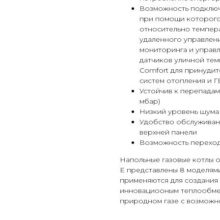
Возможность подключе
при помощи которого
относительно темпер
удаленного управлен
мониторинга и управл
датчиков уличной тем
Comfort для принудит
систем отопления и Г
Устойчив к перепадам н
мбар)
Низкий уровень шума
Удобство обслуживан
верхней панели
Возможность переход
Напольные газовые котлы 
E представлены 8 моделями
применяются для создания
инновациооным теплообме
природном газе с возможн