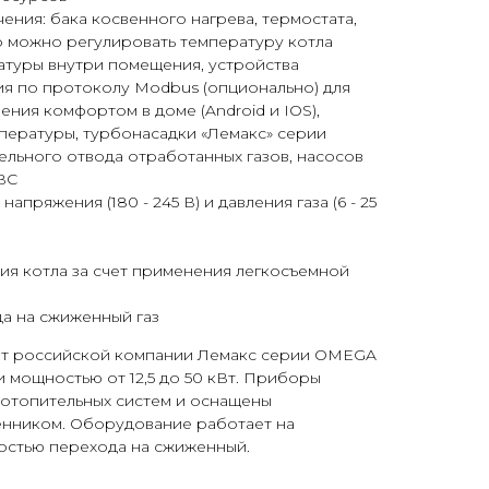
ния: бака косвенного нагрева, термостата,
 можно регулировать температуру котла
атуры внутри помещения, устройства
ия по протоколу Modbus (опционально) для
ения комфортом в доме (Android и IOS),
пературы, турбонасадки «Лемакс» серии
ельного отвода отработанных газов, насосов
ВС
апряжения (180 - 245 В) и давления газа (6 - 25
ия котла за счет применения легкосъемной
а на сжиженный газ
от российской компании Лемакс серии OMEGA
 мощностью от 12,5 до 50 кВт. Приборы
 отопительных систем и оснащены
нником. Оборудование работает на
остью перехода на сжиженный.