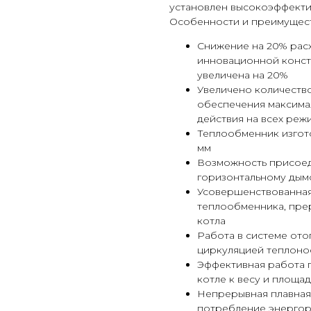
установлен высокоэффекти
Особенности и преимущест
Снижение на 20% расх
инновационной конст
увеличена на 20%
Увеличено количество
обеспечения максима
действия на всех реж
Теплообменник изгот
мм
Возможность присоеди
горизонтальному дым
Усовершенствованная
теплообменника, прер
котла
Работа в системе ото
циркуляцией теплоно
Эффективная работа 
котле к весу и площа
Непрерывная плавная
потребление энерго