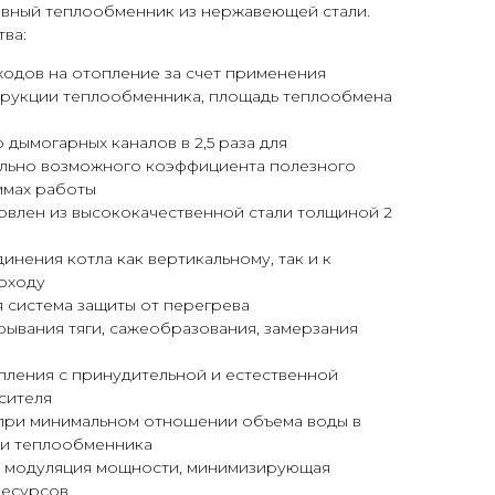
вный теплообменник из нержавеющей стали.
ва:
одов на отопление за счет применения
рукции теплообменника, площадь теплообмена
 дымогарных каналов в 2,5 раза для
льно возможного коэффициента полезного
имах работы
овлен из высококачественной стали толщиной 2
нения котла как вертикальному, так и к
оходу
 система защиты от перегрева
ывания тяги, сажеобразования, замерзания
пления с принудительной и естественной
сителя
при минимальном отношении объема воды в
ди теплообменника
 модуляция мощности, минимизирующая
ресурсов