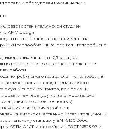
ектросети и оборудован механическим
ва:
NO разработан итальянской студией
йна AMV Design
одов на отопление за счет применения
рукции теплообменника, площадь теплообмена
 дымогарных каналов в 2,5 раза для
льно возможного коэффициента полезного
имах работы
ода потребляемого газа за счет использования
та (возможность подсоединения любого
а с сухим типом контактов, при помощи
лировать температуру котла относительно
помещения с высокой точностью)
ключения к электрической сети
овлен из высококачественной стали толщиной 2
европейскому стандарту EN 10130:2006,
рту ASTM A 1011 и российским ГОСТ 16523-97 и