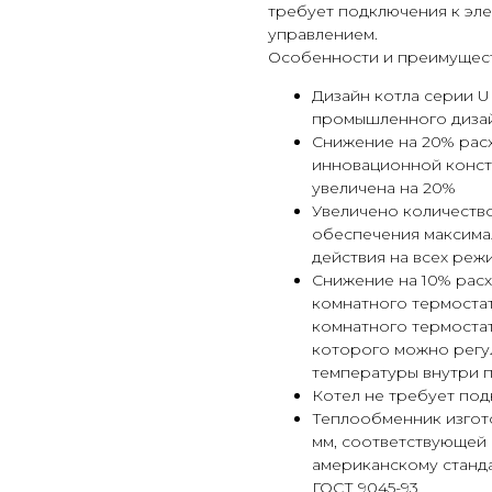
требует подключения к эл
управлением.
Особенности и преимущест
Дизайн котла серии U
промышленного диза
Снижение на 20% расх
инновационной конст
увеличена на 20%
Увеличено количество
обеспечения максима
действия на всех реж
Снижение на 10% расх
комнатного термоста
комнатного термостат
которого можно регу
температуры внутри 
Котел не требует под
Теплообменник изгот
мм, соответствующей 
американскому станда
ГОСТ 9045-93