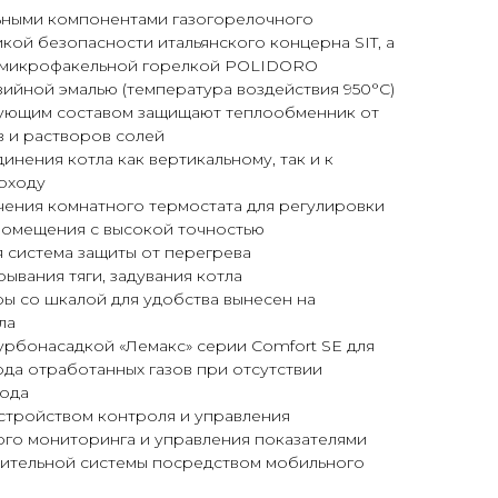
ными компонентами газогорелочного
икой безопасности итальянского концерна SIT, а
 микрофакельной горелкой POLIDORО
ийной эмалью (температура воздействия 950°С)
ующим составом защищают теплообменник от
в и растворов солей
нения котла как вертикальному, так и к
оходу
ения комнатного термостата для регулировки
помещения с высокой точностью
 система защиты от перегрева
ывания тяги, задувания котла
ы со шкалой для удобства вынесен на
ла
урбонасадкой «Лемакс» серии Comfort SE для
да отработанных газов при отсутствии
хода
стройством контроля и управления
ого мониторинга и управления показателями
пительной системы посредством мобильного