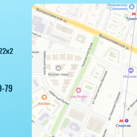
22к2
9-79