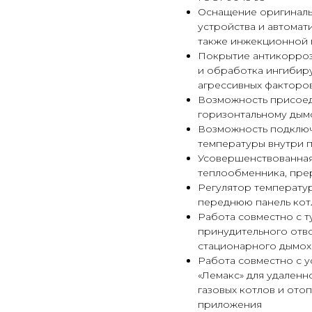
Оснащение оригиналь
устройства и автомат
также инжекционной
Покрытие антикорроз
и обработка ингибир
агрессивных факторо
Возможность присоеди
горизонтальному дым
Возможность подключ
температуры внутри 
Усовершенствованная
теплообменника, прер
Регулятор температур
переднюю панель кот
Работа совместно с т
принудительного отво
стационарного дымо
Работа совместно с у
«Лемакс» для удаленн
газовых котлов и ото
приложения