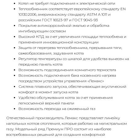
Котел не требует подключения к электрической сети
Теплообменник соответствует европейскому стандарту EN
10130:2006, американскому стандарту ASTM A 1011 и
российским ГОСТ 16523-97 и ГОСТ 9045-93
Покрытие антикоррозийной эмалью и обработка
ингибирующим составом
Высокий КПД за счет увеличения площади теплообмена и
применения инновационной конструкции
Защита от перегрева теплообменника, прерывания тяги,
сажеобразования, задувания котла
Регулятор температуры со шкалой для удобства вынесен на
КОНТАКТЫ
переднюю панель котла
Возможность подсоединения комнатного термостата
Возможность подключения бака косвенного нагрева
Адрес
посредством устройства управления «Лемакс»
Система плавного запуска, обеспечивающая акустический
Г.Москва Волоколамское шоссе,
комфорт в момент запуска котла
71/22к2
Удобство обслуживания котла за счет применения
легкосъемной верхней панели
Пн-вс с 9:00 до 18:00
Возможность перехода на сжиженный газ
Отечественный производитель Лемакс представляет линейку
Телефон
напольных котлов отопления, которые работаю на магистральном
8 495 233-79-79
газу. Модельный ряд Премиум ПРО состоит из наиболее
востребованных решений для создания комфортной