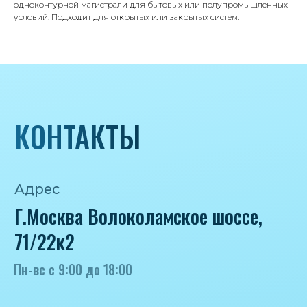
8 985 233-79-79
одноконтурной магистрали для бытовых или полупромышленных
условий. Подходит для открытых или закрытых систем.
Почта
iceicemarket@yandex.ru