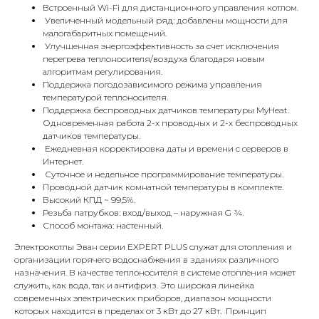
Встроенный Wi-Fi для дистанционного управления котлом.
Увеличенный модельный ряд: добавлены мощности для
малогабаритных помещений.
Улучшенная энергоэффективность за счет исключения
перегрева теплоносителя/воздуха благодаря новым
алгоритмам регулирования.
Поддержка погодозависимого режима управления
температурой теплоносителя.
Поддержка беспроводных датчиков температуры MyHeat.
Одновременная работа 2-х проводных и 2-х беспроводных
датчиков температуры.
КОНТАКТЫ
Ежедневная корректировка даты и времени с серверов в
Интернет.
Суточное и недельное программирование температуры.
Адрес
Проводной датчик комнатной температуры в комплекте.
Высокий КПД ~ 99,5%.
Г.Москва Волоколамское шоссе,
Резьба патрубков: вход/выход – наружная G ¾.
71/22к2
Способ монтажа: настенный.
Пн-вс с 9:00 до 18:00
Электрокотлы Эван серии EXPERT PLUS служат для отопления и
организации горячего водоснабжения в зданиях различного
назначения. В качестве теплоносителя в системе отопления может
Телефон
служить, как вода, так и антифриз. Это широкая линейка
8 495 233-79-79
современных электрических приборов, диапазон мощности
которых находится в пределах от 3 кВт до 27 кВт. Принцип