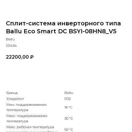
Сплит-система инверторного типа
Ballu Eco Smart DC BSYI-08HN8_V5
Ballu
121434
22200,00
₽
В КОРЗИНУ
Бренд
Ballu
Хладагент
R32
Мин. поддерживаемая
16 °С
температура
Макс. поддерживаемая
30 °С
температура
Макс. рабочая температура
50 °С