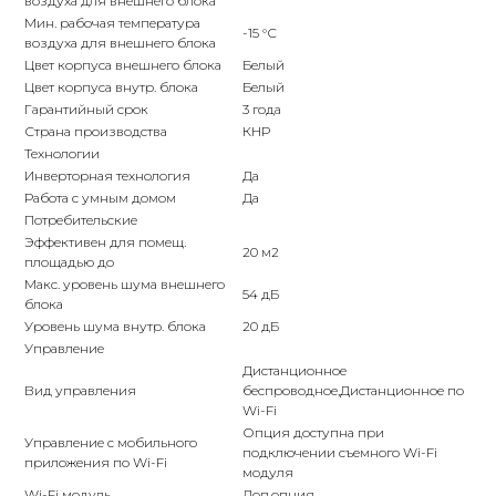
воздуха для внешнего блока
Мин. рабочая температура
-15 °С
воздуха для внешнего блока
Цвет корпуса внешнего блока
Белый
Цвет корпуса внутр. блока
Белый
Гарантийный срок
3 года
Страна производства
КНР
Технологии
Инверторная технология
Да
Работа с умным домом
Да
Потребительские
Эффективен для помещ.
20 м2
площадью до
Макс. уровень шума внешнего
54 дБ
блока
Уровень шума внутр. блока
20 дБ
Управление
Дистанционное
Вид управления
беспроводное,Дистанционное по
Wi-Fi
Опция доступна при
Управление c мобильного
подключении съемного Wi-Fi
приложения по Wi-Fi
модуля
Wi-Fi модуль
Доп.опция