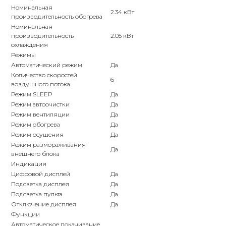
Номинальная
2.34 кВт
производительность обогрева
Номинальная
производительность
2.05 кВт
охлаждения
Режимы
Автоматический режим
Да
Количество скоростей
6
воздушного потока
Режим SLEEP
Да
Режим автоочистки
Да
Режим вентиляции
Да
Режим обогрева
Да
Режим осушения
Да
Режим размораживания
Да
внешнего блока
Индикация
Цифровой дисплей
Да
Подсветка дисплея
Да
Подсветка пульта
Да
Отключение дисплея
Да
Функции
Автоматическое покачивание