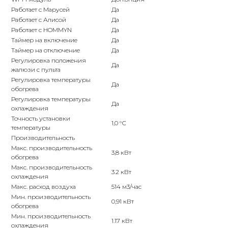
Работает с Марусей
Да
Работает с Алисой
Да
Работает с HOMMYN
Да
Таймер на включение
Да
Таймер на отключение
Да
Регулировка положения
Да
жалюзи с пульта
Регулировка температуры
Да
обогрева
Регулировка температуры
Да
охлаждения
Точность установки
1,0 °С
температуры
Производительность
Макс. производительность
3,8 кВт
обогрева
Макс. производительность
3.2 кВт
охлаждения
Макс. расход воздуха
514 м3/час
Мин. производительность
0,91 кВт
обогрева
Мин. производительность
1.17 кВт
охлаждения