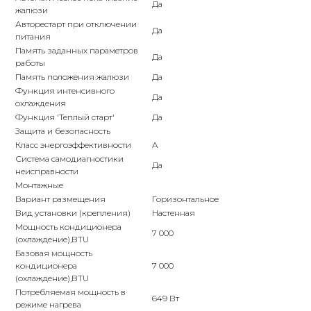
Да
жалюзи
Авторестарт при отключении
Да
питания
Память заданных параметров
Да
работы
Память положения жалюзи
Да
Функция интенсивного
Да
охлаждения
Функция 'Теплый старт'
Да
Защита и безопасность
КОНТАКТЫ
Класс энергоэффективности
A
Система самодиагностики
Да
неисправности
Монтажные
Адрес
Вариант размещения
Горизонтальное
Г.Москва Волоколамское шоссе,
Вид установки (крепления)
Настенная
71/22к2
Мощность кондиционера
7 000
(охлаждение),BTU
Пн-вс с 9:00 до 18:00
Базовая мощность
кондиционера
7 000
(охлаждение),BTU
Телефон
Потребляемая мощность в
8 495 233-79-79
649 Вт
режиме нагрева