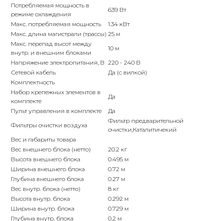
Потребляемая мощность в
8 985 233-79-79
639 Вт
режиме охлаждения
Макс. потребляемая мощность
1.34 кВт
Макс. длина магистрали (трассы)
25 м
Почта
Макс. перепад высот между
10 м
iceicemarket@yandex.ru
внутр. и внешним блоками
Напряжение электропитания, В
220 - 240 В
Сетевой кабель
Да (с вилкой)
Комплектность
Набор крепежных элементов в
Да
комплекте
Пульт управления в комплекте
Да
Фильтр предварительной
Фильтры очистки воздуха
очистки,Каталитичекий
Вес и габариты товара
Вес внешнего блока (нетто)
20.2 кг
Высота внешнего блока
0.495 м
Ширина внешнего блока
0.72 м
Глубина внешнего блока
0.27 м
Вес внутр. блока (нетто)
8 кг
Высота внутр. блока
0.292 м
Ширина внутр. блока
0.729 м
Глубина внутр. блока
0.2 м