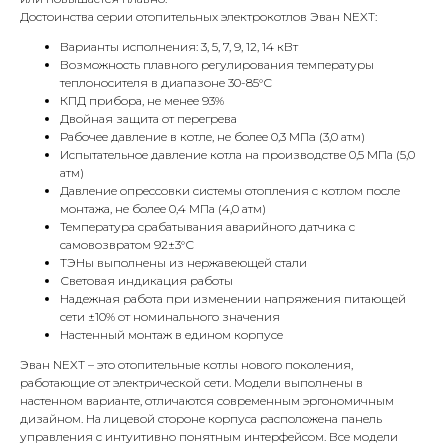
Достоинства серии отопительных электрокотлов Эван NEXT:
Варианты исполнения: 3, 5, 7, 9, 12, 14 кВт
Возможность плавного регулирования температуры
теплоносителя в диапазоне 30-85°С
КПД прибора, не менее 93%
Двойная защита от перегрева
Рабочее давление в котле, не более 0,3 МПa (3,0 атм)
Испытательное давление котла на производстве 0,5 МПа (5,0
атм)
Давление опрессовки системы отопления с котлом после
КОНТАКТЫ
монтажа, не более 0,4 МПа (4,0 атм)
Температура срабатывания аварийного датчика с
самовозвратом 92±3°С
Адрес
ТЭНы выполнены из нержавеющей стали
Световая индикация работы
Г.Москва Волоколамское шоссе,
Надежная работа при изменении напряжения питающей
71/22к2
сети ±10% от номинального значения
Настенный монтаж в едином корпусе
Пн-вс с 9:00 до 18:00
Эван NEXT – это отопительные котлы нового поколения,
работающие от электрической сети. Модели выполнены в
Телефон
настенном варианте, отличаются современным эргономичным
8 495 233-79-79
дизайном. На лицевой стороне корпуса расположена панель
управления с интуитивно понятным интерфейсом. Все модели