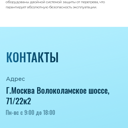
8 985 233-79-79
оборудованы двойной системой защиты от перегрева, что
гарантирует абсолютную безопасность эксплуатации.
Почта
iceicemarket@yandex.ru