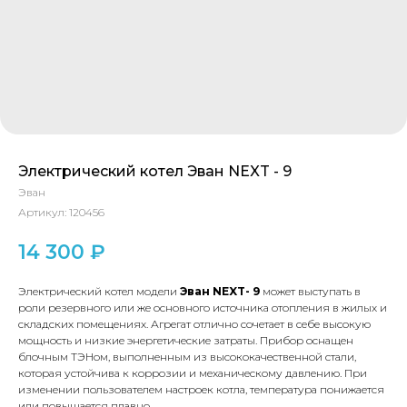
Электрический котел Эван NEXT - 9
Эван
Артикул:
120456
14 300
₽
Электрический котел модели
Эван NEXT- 9
может выступать в
роли резервного или же основного источника отопления в жилых и
складских помещениях. Агрегат отлично сочетает в себе высокую
мощность и низкие энергетические затраты. Прибор оснащен
блочным ТЭНом, выполненным из высококачественной стали,
которая устойчива к коррозии и механическому давлению. При
изменении пользователем настроек котла, температура понижается
или повышается плавно.