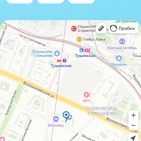
IceIceMarket © 2025