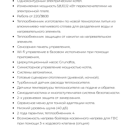
Одноконтурный электрический котёл.
Изменяемая мощность 5,8,10,12 кВт переключателями на
электронной плате.
Работа от 220/380В
Теплообменник изготовлен по новой технологии литья из
алюминиево-магниевого сплава для разделения воды и
нагревательного элемента.
Теплообменник защищен от накипи на нагревательном
элементе.
Сенсорная панель управления,
Wi-fi управление в базовом исполнении при помощи
приложения,
Циркуляционный насос Grundfos,
Симисторное управление мощностью котла,
КОНТАКТЫ
Системы автоматики,
Готовые сценарии отопления (дневной, ночной).
Турбинный датчик расхода теплоносителя.
Датчики температуры теплоносителя на подаче и обратке.
Адрес
Самодиагностика и многоступенчатая система безопасности.
Г.Москва Волоколамское шоссе,
2-х уровневая защита от замерзания.
Сервисное меню для тонкой адаптации котла.
71/22к2
Низкий уровень шума (40 дБ)
2 года гарантии, теплообменник 4
Пн-вс с 9:00 до 18:00
Возможность нагрева бойлера косвенного нагрева для ГВС
при помощи 3-х ходового клапана (опция)