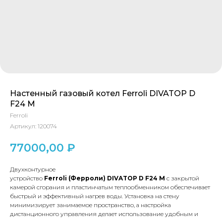
Настенный газовый котел Ferroli DIVATOP D
F24 M
Ferroli
Артикул:
120074
77000,00
₽
Двухконтурное
устройство
Ferroli
(Ферроли)
DIVATOP D F
24
M
с закрытой
камерой сгорания и пластинчатым теплообменником обеспечивает
быстрый и эффективный нагрев воды. Установка на стену
минимизирует занимаемое пространство, а настройка
дистанционного управления делает использование удобным и