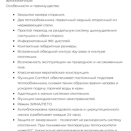
эргономичным.
Особенности и преимущества:
Закрытая камера сгорания.
Два теплообменника: первичный медный, вторичный из
нержавеющей стали.
Простой переход на раздельную систему дымоудаления
(заглушки с обеих сторон)
Информативный ЖК-дисплей.
Компактные габаритные размеры.
Встроенный обводной контур «by-pass» в контуре
отопления.
Возможность эксплуатации на природном и на сжиженным
газе.
Классическая европейская конструкция.
Функция Comfort обеспечивает постоянный подогрев
теплообменника, снижая таким образом время нагрева и
ускоряя подачу горячей воды в кран.
Адаптация к малым системам отопления.
Функция самодиагностики неисправностей.
Режим ЗИМА/ЛЕТО.
Антиблокировка трехходового крана и циркуляционного
насоса (срабатывает каждые 24 часа).
Защита от замерзания - позволяет не разморозить систему
отопления. При понижении температуры теплоносителя
ниже 6°С, происходит автоматическое включение котла и