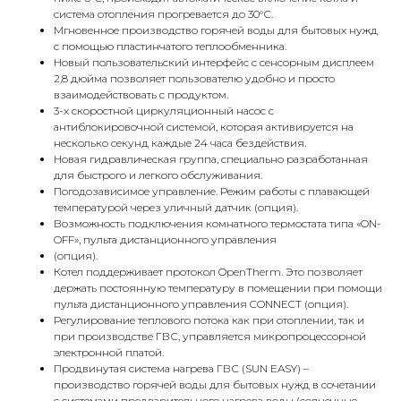
система отопления прогревается до 30°С.
Мгновенное производство горячей воды для бытовых нужд
с помощью пластинчатого теплообменника.
Новый пользовательский интерфейс с сенсорным дисплеем
2,8 дюйма позволяет пользователю удобно и просто
взаимодействовать с продуктом.
3-х скоростной циркуляционный насос с
антиблокировочной системой, которая активируется на
КОНТАКТЫ
несколько секунд каждые 24 часа бездействия.
Новая гидравлическая группа, специально разработанная
для быстрого и легкого обслуживания.
Погодозависимое управление. Режим работы с плавающей
Адрес
температурой через уличный датчик (опция).
Г.Москва Волоколамское шоссе,
Возможность подключения комнатного термостата типа «ON-
OFF», пульта дистанционного управления
71/22к2
(опция).
Котел поддерживает протокол OpenTherm. Это позволяет
Пн-вс с 9:00 до 18:00
держать постоянную температуру в помещении при помощи
пульта дистанционного управления CONNECT (опция).
Телефон
Регулирование теплового потока как при отоплении, так и
при производстве ГВС, управляется микропроцессорной
8 495 233-79-79
электронной платой.
Продвинутая система нагрева ГВС (SUN EASY) –
8 985 233-79-79
производство горячей воды для бытовых нужд в сочетании
с системами предварительного нагрева воды (солнечные