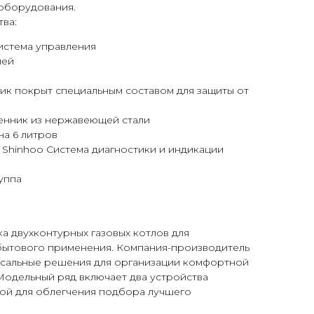
 оборудования.
ва:
истема управления
лей
к покрыт специальным составом для защиты от
нник из нержавеющей стали
а 6 литров
 Shinhoo Система диагностики и индикации
уппа
ка двухконтурных газовых котлов для
бытового применения. Компания-производитель
рсальные решения для организации комфортной
Модельный ряд включает два устройства
ой для облегчения подбора лучшего