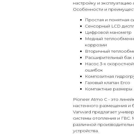
настройку и эксплуатацию
Особенности и преимущест
Простая и понятная с
Сенсорный LCD дисп
Цифровой манометр
Медный теплообменни
коррозии
Вторичный теплообме
Расширительный бак н
Насос 3-х скоростной
ошибок
Композитная гидрогр
Газовый клапан Erco
Компактные размеры
Pioneer Atmo C - это линей
настенного размещения и 
Vanward предлагает униве
системы отопления и ГВС. 
различной производительн
устройства.